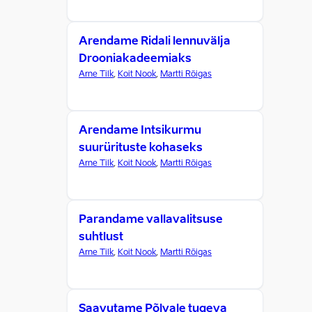
Arendame Ridali lennuvälja
Drooniakadeemiaks
Arne Tilk
,
Koit Nook
,
Martti Rõigas
Arendame Intsikurmu
suurürituste kohaseks
Arne Tilk
,
Koit Nook
,
Martti Rõigas
Parandame vallavalitsuse
suhtlust
Arne Tilk
,
Koit Nook
,
Martti Rõigas
Saavutame Põlvale tugeva