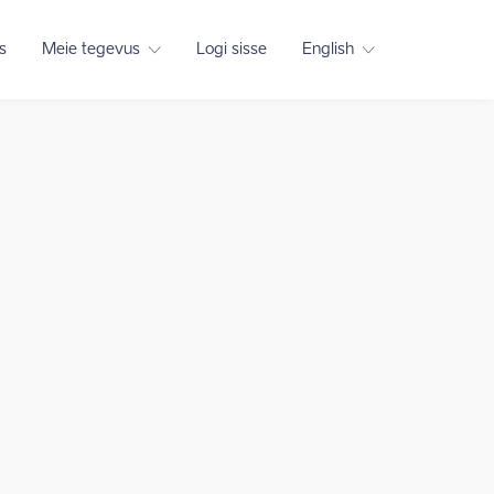
s
Meie tegevus
Logi sisse
English