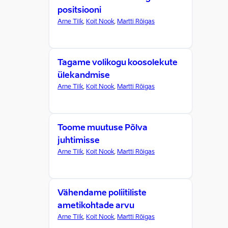
positsiooni
Arne Tilk
,
Koit Nook
,
Martti Rõigas
Tagame volikogu koosolekute
ülekandmise
Arne Tilk
,
Koit Nook
,
Martti Rõigas
Toome muutuse Põlva
juhtimisse
Arne Tilk
,
Koit Nook
,
Martti Rõigas
Vähendame poliitiliste
ametikohtade arvu
Arne Tilk
,
Koit Nook
,
Martti Rõigas