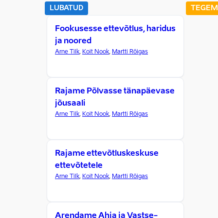
LUBATUD
TEGEM
Fookusesse ettevõtlus, haridus
ja noored
Arne Tilk
,
Koit Nook
,
Martti Rõigas
Rajame Põlvasse tänapäevase
jõusaali
Arne Tilk
,
Koit Nook
,
Martti Rõigas
Rajame ettevõtluskeskuse
ettevõtetele
Arne Tilk
,
Koit Nook
,
Martti Rõigas
Arendame Ahja ja Vastse-