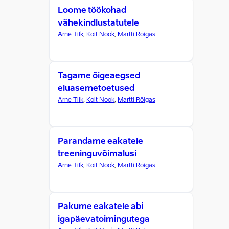
Loome töökohad
vähekindlustatutele
Arne Tilk
,
Koit Nook
,
Martti Rõigas
Tagame õigeaegsed
eluasemetoetused
Arne Tilk
,
Koit Nook
,
Martti Rõigas
Parandame eakatele
treeninguvõimalusi
Arne Tilk
,
Koit Nook
,
Martti Rõigas
Pakume eakatele abi
igapäevatoimingutega