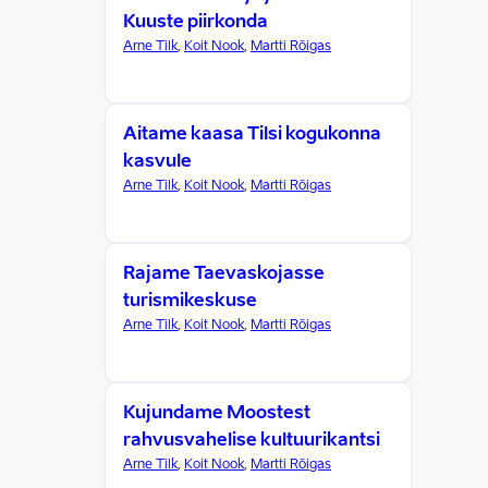
Kuuste piirkonda
Arne Tilk
,
Koit Nook
,
Martti Rõigas
Aitame kaasa Tilsi kogukonna
kasvule
Arne Tilk
,
Koit Nook
,
Martti Rõigas
Rajame Taevaskojasse
turismikeskuse
Arne Tilk
,
Koit Nook
,
Martti Rõigas
Kujundame Moostest
rahvusvahelise kultuurikantsi
Arne Tilk
,
Koit Nook
,
Martti Rõigas