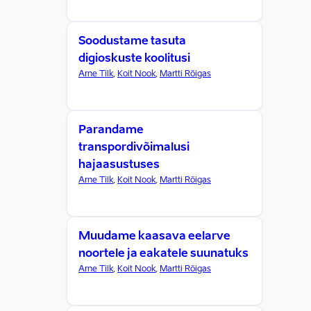
Soodustame tasuta
digioskuste koolitusi
Arne Tilk
,
Koit Nook
,
Martti Rõigas
Parandame
transpordivõimalusi
hajaasustuses
Arne Tilk
,
Koit Nook
,
Martti Rõigas
Muudame kaasava eelarve
noortele ja eakatele suunatuks
Arne Tilk
,
Koit Nook
,
Martti Rõigas