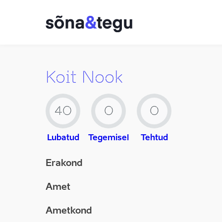
Koit Nook
40
0
0
Lubatud
Tegemisel
Tehtud
Erakond
Amet
Ametkond