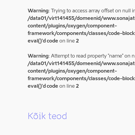
Warning
: Trying to access array offset on null i
/data01/virt141455/domeenid/www.sonajat
content/plugins/oxygen/component-
framework/components/classes/code-block.c
eval()'d code
on line
2
Warning
: Attempt to read property "name" on nu
/data01/virt141455/domeenid/www.sonajat
content/plugins/oxygen/component-
framework/components/classes/code-block.c
eval()'d code
on line
2
Kõik teod