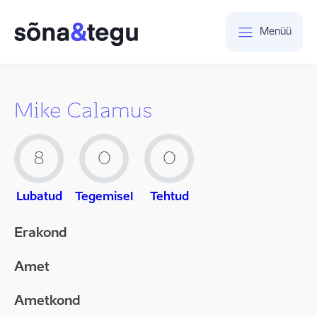
Menüü
Mike Calamus
8
0
0
Lubatud
Tegemisel
Tehtud
Erakond
Amet
Ametkond