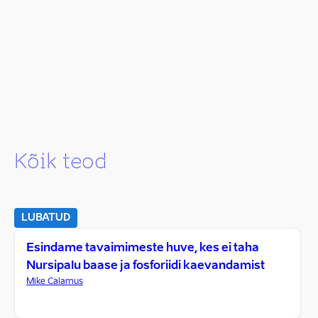
Kõik teod
LUBATUD
Esindame tavaimimeste huve, kes ei taha
Nursipalu baase ja fosforiidi kaevandamist
Mike Calamus