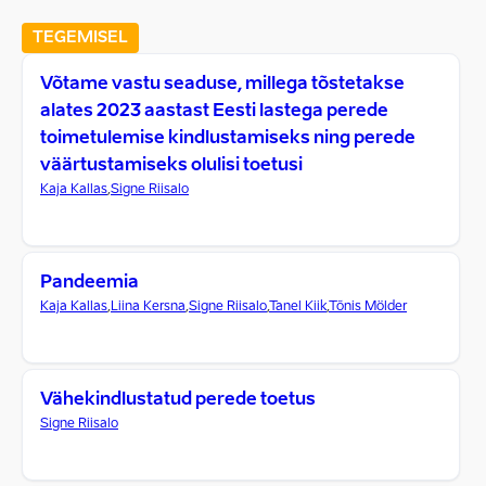
TEGEMISEL
Võtame vastu seaduse, millega tõstetakse
alates 2023 aastast Eesti lastega perede
toimetulemise kindlustamiseks ning perede
väärtustamiseks olulisi toetusi
Kaja Kallas
,
Signe Riisalo
Pandeemia
Kaja Kallas
,
Liina Kersna
,
Signe Riisalo
,
Tanel Kiik
,
Tõnis Mölder
Vähekindlustatud perede toetus
Signe Riisalo