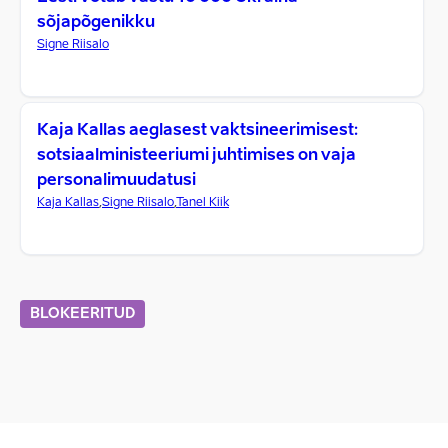
sõjapõgenikku
Signe Riisalo
Kaja Kallas aeglasest vaktsineerimisest:
sotsiaalministeeriumi juhtimises on vaja
personalimuudatusi
Kaja Kallas
,
Signe Riisalo
,
Tanel Kiik
BLOKEERITUD