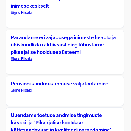
inimesekeskselt
Signe Riisalo
Parandame erivajadusega inimeste heaolu ja
ühiskondlikku aktiivsust ning tõhustame
pikaajalise hoolduse süsteemi
Signe Riisalo
Pensioni sündmusteenuse väljatöötamine
Signe Riisalo
Uuendame toetuse andmise tingimuste
käskkirja "Pikaajalise hoolduse
kättesaadavuse ja kvaliteedi parandamine"