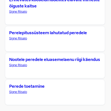
Erinevates kooselumudelites elavate inimeste
õiguste kaitse
Signe Riisalo
Perelepitussüsteem lahutatud peredele
Signe Riisalo
Nootele peredele eluasemelaenu riigi käendus
Signe Riisalo
Perede toetamine
Signe Riisalo