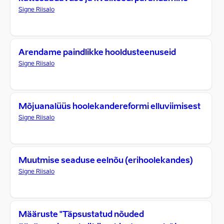
Signe Riisalo
Arendame paindlikke hooldusteenuseid
Signe Riisalo
Mõjuanalüüs hoolekandereformi elluviimisest
Signe Riisalo
Muutmise seaduse eelnõu (erihoolekandes)
Signe Riisalo
Määruste "Täpsustatud nõuded