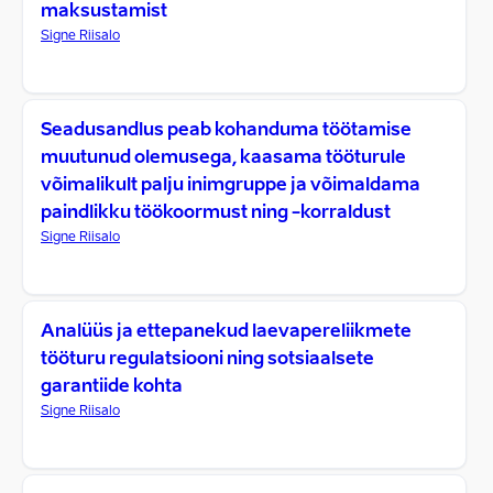
maksustamist
Signe Riisalo
Seadusandlus peab kohanduma töötamise
muutunud olemusega, kaasama tööturule
võimalikult palju inimgruppe ja võimaldama
paindlikku töökoormust ning -korraldust
Signe Riisalo
Analüüs ja ettepanekud laevapereliikmete
tööturu regulatsiooni ning sotsiaalsete
garantiide kohta
Signe Riisalo