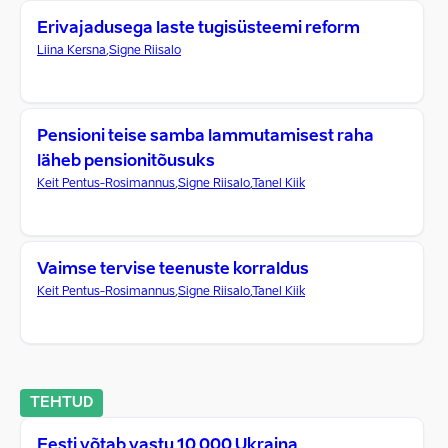
Erivajadusega laste tugisüsteemi reform
Liina Kersna
,
Signe Riisalo
Pensioni teise samba lammutamisest raha
läheb pensionitõusuks
Keit Pentus-Rosimannus
,
Signe Riisalo
,
Tanel Kiik
Vaimse tervise teenuste korraldus
Keit Pentus-Rosimannus
,
Signe Riisalo
,
Tanel Kiik
TEHTUD
Eesti võtab vastu 10 000 Ukraina