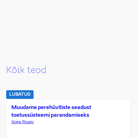
Kõik teod
LUBATUD
Muudame perehüvitiste seadust
toetussüsteemi parandamiseks
Signe Riisalo