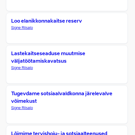
Loo elanikkonnakaitse reserv
Signe Riisalo
Lastekaitseseaduse muutmise
väljatöötamiskavatsus
Signe Riisalo
Tugevdame sotsiaalvaldkonna järelevalve
võimekust
Signe Riisalo
Lõimime tervishoiu- ja sotsiaalteenused