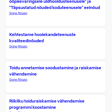
ööpäevaringsele üldhooldusteenusele" ja
"Täpsustatud nõuded koduteenusele" eelnõud
Signe Riisalo
Kehtestame hoolekandeteenuste
kvaliteedinõuded
Signe Riisalo
Toidu annetamise soodustamine ja raiskamise
vähendamine
Signe Riisalo
Riikliku toiduraiskamise vähendamise
programmi koostamine