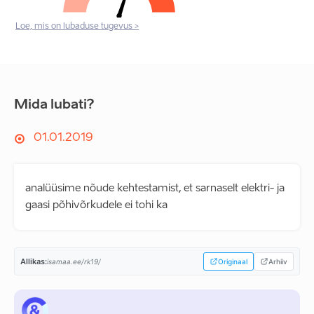
Loe, mis on lubaduse tugevus >
Mida lubati?
01.01.2019
analüüsime nõude kehtestamist, et sarnaselt elektri- ja
gaasi põhivõrkudele ei tohi ka
Allikas:
isamaa.ee/rk19/
Originaal
Arhiiv