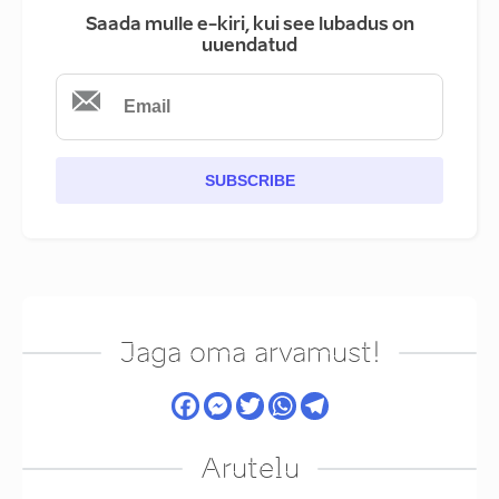
Saada mulle e-kiri, kui see lubadus on
uuendatud
SUBSCRIBE
Jaga oma arvamust!
Arutelu