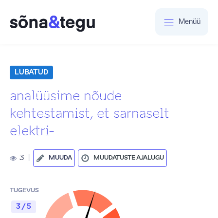
Menüü
LUBATUD
analüüsime nõude
kehtestamist, et sarnaselt
elektri-
3
|
MUUDA
MUUDATUSTE AJALUGU
TUGEVUS
3 / 5