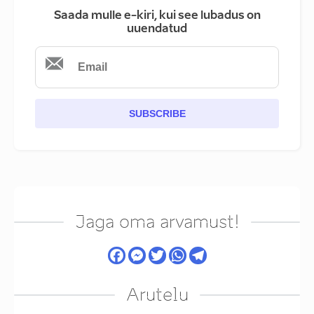
Saada mulle e-kiri, kui see lubadus on
uuendatud
SUBSCRIBE
Jaga oma arvamust!
Arutelu