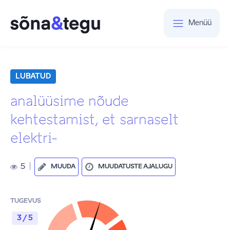
Menüü
LUBATUD
analüüsime nõude
kehtestamist, et sarnaselt
elektri-
5
|
MUUDA
MUUDATUSTE AJALUGU
TUGEVUS
3 / 5