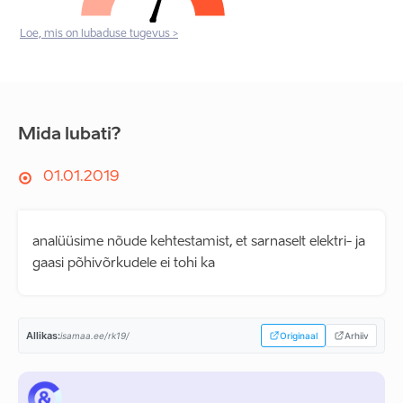
Loe, mis on lubaduse tugevus >
Mida lubati?
01.01.2019
analüüsime nõude kehtestamist, et sarnaselt elektri- ja
gaasi põhivõrkudele ei tohi ka
Allikas:
isamaa.ee/rk19/
Originaal
Arhiiv