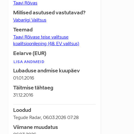
Taavi Rõivas
Millised asutused vastutavad?
Vabariigi Valitsus
Teemad
Taavi Rõivase teise valitsuse
koalitsioonileping (48. EV valitsus)
Eelarve (EUR)
LISA ANDMEID
Lubaduse andmise kuupäev
01.01.2016
Täitmise tähtaeg
31.12.2016
Loodud
Tegude Radar
,
06.03.2026 07:28
Viimane muudatus