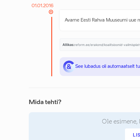
01.01.2016
Avame Eesti Rahva Muuseumi uue ma
Allikas:
reform.ee/erakond/koalitsioonid-valimispl
See lubadus oli automaatselt t
Mida tehti?
Ole esimene, 
LI