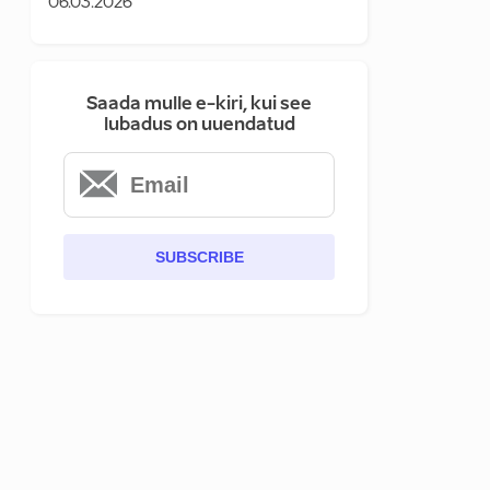
06.03.2026
Saada mulle e-kiri, kui see
lubadus on uuendatud
SUBSCRIBE