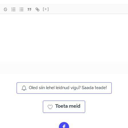
[+]
Oled siin lehel leidnud vigu? Saada teade!
Toeta meid