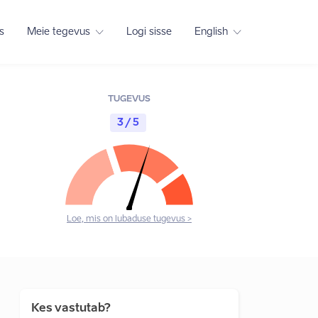
s
Meie tegevus
Logi sisse
English
TUGEVUS
3 / 5
Loe, mis on lubaduse tugevus >
Kes vastutab?