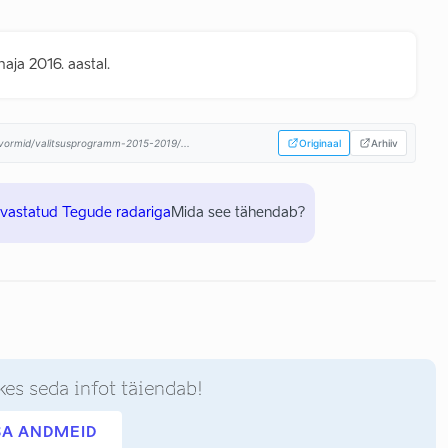
ja 2016. aastal.
atvormid/valitsusprogramm-2015-2019/...
Originaal
Arhiiv
uvastatud Tegude radariga
Mida see tähendab?
kes seda infot täiendab!
SA ANDMEID