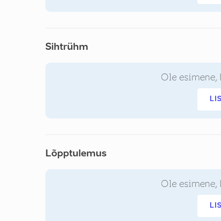
Sihtrühm
Ole esimene, 
LI
Lõpptulemus
Ole esimene, 
LI