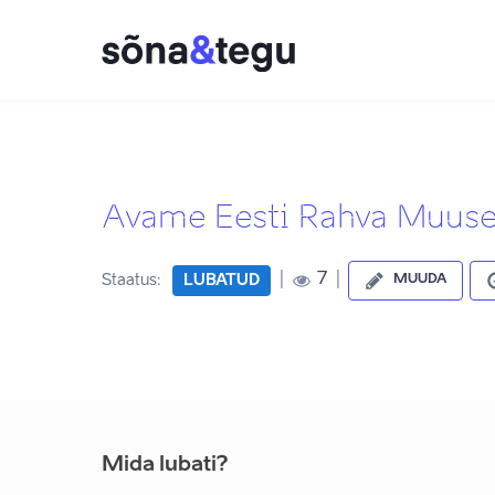
Avame Eesti Rahva Muus
|
|
7
Staatus:
LUBATUD
MUUDA
Mida lubati?