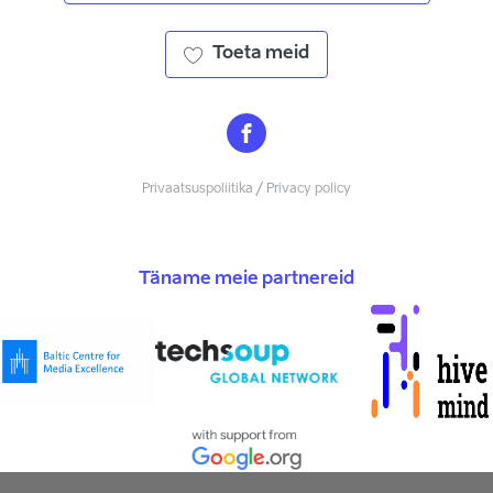
Toeta meid
Privaatsuspoliitika / Privacy policy
Täname meie partnereid