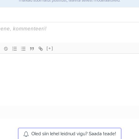
märkad sobimatut postitust, teavita sellest moderaatoreid.
[+]
Oled siin lehel leidnud vigu? Saada teade!