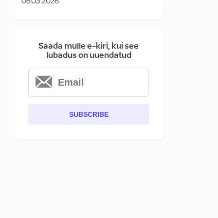
06.03.2026
Saada mulle e-kiri, kui see
lubadus on uuendatud
SUBSCRIBE