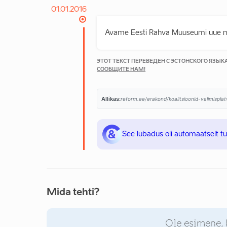
01.01.2016
Avame Eesti Rahva Muuseumi uue ma
ЭТОТ ТЕКСТ ПЕРЕВЕДЕН С ЭСТОНСКОГО ЯЗЫ
СООБЩИТЕ НАМ!
Allikas:
reform.ee/erakond/koalitsioonid-valimispl
See lubadus oli automaatselt t
Mida tehti?
Ole esimene, 