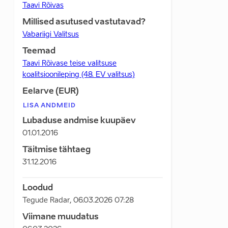
Taavi Rõivas
Millised asutused vastutavad?
Vabariigi Valitsus
Teemad
Taavi Rõivase teise valitsuse
koalitsioonileping (48. EV valitsus)
Eelarve (EUR)
LISA ANDMEID
Lubaduse andmise kuupäev
01.01.2016
Täitmise tähtaeg
31.12.2016
Loodud
Tegude Radar
,
06.03.2026 07:28
Viimane muudatus