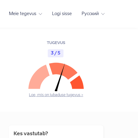
Meie tegevus
Logi sisse
Русский
TUGEVUS
3 / 5
Loe, mis on lubaduse tugevus >
Kes vastutab?