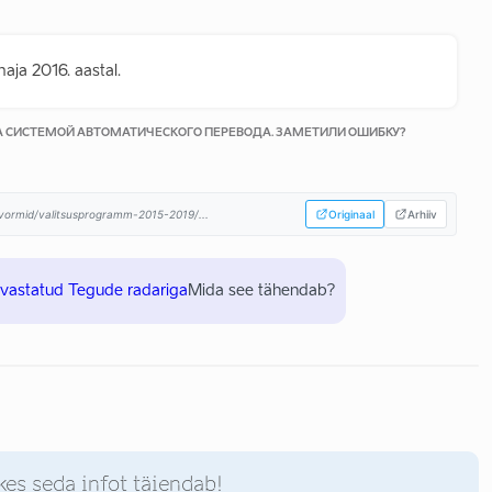
ja 2016. aastal.
КА СИСТЕМОЙ АВТОМАТИЧЕСКОГО ПЕРЕВОДА. ЗАМЕТИЛИ ОШИБКУ?
atvormid/valitsusprogramm-2015-2019/...
Originaal
Arhiiv
uvastatud Tegude radariga
Mida see tähendab?
kes seda infot täiendab!