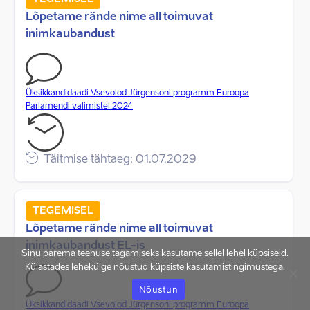
Lõpetame rände nime all toimuvat
inimkaubandust
Üksikkandidaadi Vsevolod Jürgensoni programm Euroopa
Parlamendi valimistel 2024
Täitmise tähtaeg: 01.07.2029
TEGEMISEL
Lõpetame rände nime all toimuvat
inimkaubandust EL-is
Sinu parema teenuse tagamiseks kasutame sellel lehel küpsiseid.
Külastades lehekülge nõustud küpsiste kasutamistingimustega.
Nõustun
Üksikkandidaadi Vsevolod Jürgensoni programm Euroopa