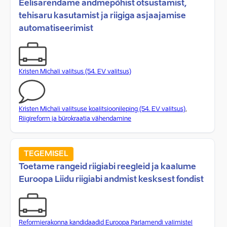
Eelisarendame andmepõhist otsustamist,
tehisaru kasutamist ja riigiga asjaajamise
automatiseerimist
Kristen Michali valitsus (54. EV valitsus)
Kristen Michali valitsuse koalitsioonileping (54. EV valitsus)
,
Riigireform ja bürokraatia vähendamine
TEGEMISEL
Toetame rangeid riigiabi reegleid ja kaalume
Euroopa Liidu riigiabi andmist kesksest fondist
Reformierakonna kandidaadid Euroopa Parlamendi valimistel