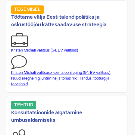
TEGEMISEL
Töötame välja Eesti talendipoliitika ja
oskustööjõu kättesaadavuse strateegia
Kristen Michali valitsus (54. EV valitsus)
Kristen Michali valitsuse koalitsioonileping (54. EV valitsus)
,
Nüüdisaegne riigijuhtimine ja tõhus riik: Haridus, tööturg ja
tervishoid
TEHTUD
Konsultatsioonide algatamine
umbusaldamiseks