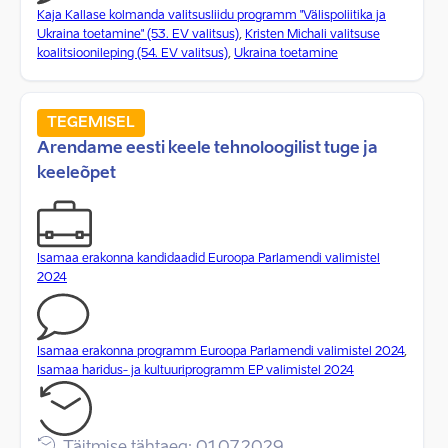
Kaja Kallase kolmanda valitsusliidu programm "Välispoliitika ja
Ukraina toetamine" (53. EV valitsus)
,
Kristen Michali valitsuse
koalitsioonileping (54. EV valitsus)
,
Ukraina toetamine
TEGEMISEL
Arendame eesti keele tehnoloogilist tuge ja
keeleõpet
Isamaa erakonna kandidaadid Euroopa Parlamendi valimistel
2024
Isamaa erakonna programm Euroopa Parlamendi valimistel 2024
,
Isamaa haridus- ja kultuuriprogramm EP valimistel 2024