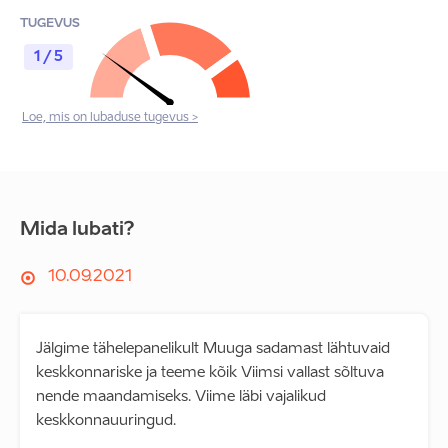
TUGEVUS
1 / 5
Loe, mis on lubaduse tugevus >
Mida lubati?
10.09.2021
Jälgime tähelepanelikult Muuga sadamast lähtuvaid
keskkonnariske ja teeme kõik Viimsi vallast sõltuva
nende maandamiseks. Viime läbi vajalikud
keskkonnauuringud.