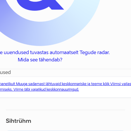
se uuendused tuvastas automaatselt Tegude radar.
Mida see tähendab?
dused
panelikult Muuga sadamast lähtuvaid keskkonnariske ja teeme kõik Viimsi vallas
seks. Viime läbi vajalikud keskkonnauuringud.
Sihtrühm