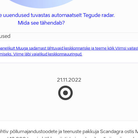
e uuendused tuvastas automaatselt Tegude radar.
Mida see tähendab?
used
anelikult Muuga sadamast lähtuvaid keskkonnariske ja teeme kõik Viimsi vallast
seks. Viime läbi vajalikud keskkonnauuringud.
21.11.2022
uhtiv põllumajandustoodete ja teenuste pakkuja Scandagra ostis