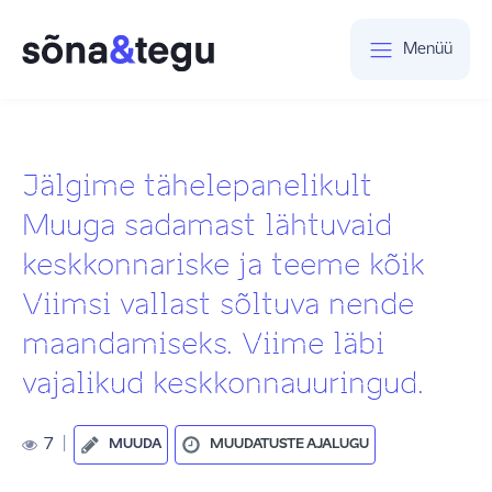
Menüü
Jälgime tähelepanelikult
Muuga sadamast lähtuvaid
keskkonnariske ja teeme kõik
Viimsi vallast sõltuva nende
maandamiseks. Viime läbi
vajalikud keskkonnauuringud.
7
|
MUUDA
MUUDATUSTE AJALUGU