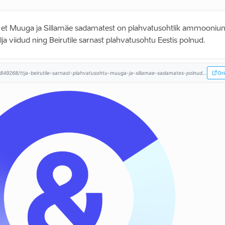
, et Muuga ja Sillamäe sadamatest on plahvatusohtlik ammoonium
lja viidud ning Beirutile sarnast plahvatusohtu Eestis polnud.
8849268/ttja-beirutile-sarnast-plahvatusohtu-muuga-ja-sillamae-sadamates-polnud...
Ori