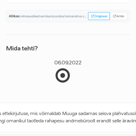
Allikas:
viimsiuudised.ee/sisuturundus/rannarahva-ja-kogukondade-liidu-valimisprogramm/...
Originaal
Arhiiv
Mida tehti?
06.09.2022
 ettekirjutuse, mis võimaldab Muuga sadamas seisva plahvatusoh
ngi omanikul taotleda rahapesu andmebüroolt erandit selle äravii