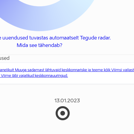
e uuendused tuvastas automaatselt Tegude radar.
Mida see tähendab?
used
anelikult Muuga sadamast lähtuvaid keskkonnariske ja teeme kõik Viimsi vallas
iime läbi vajalikud keskkonnauuringud.
13.01.2023