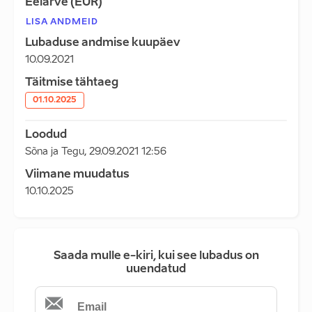
Eelarve (EUR)
LISA ANDMEID
Lubaduse andmise kuupäev
10.09.2021
Täitmise tähtaeg
01.10.2025
Loodud
Sõna ja Tegu
,
29.09.2021 12:56
Viimane muudatus
10.10.2025
Saada mulle e-kiri, kui see lubadus on
uuendatud