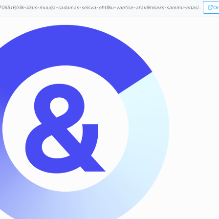
706516/riik-liikus-muuga-sadamas-seisva-ohtliku-vaetise-araviimiseks-sammu-edasi...
Or