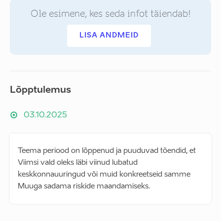
Ole esimene, kes seda infot täiendab!
LISA ANDMEID
Lõpptulemus
03.10.2025
Teema periood on lõppenud ja puuduvad tõendid, et
Viimsi vald oleks läbi viinud lubatud
keskkonnauuringud või muid konkreetseid samme
Muuga sadama riskide maandamiseks.