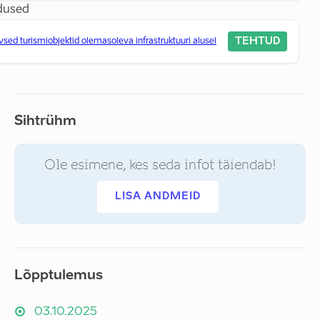
dused
TEHTUD
ivsed turismiobjektid olemasoleva infrastruktuuri alusel
Sihtrühm
Ole esimene, kes seda infot täiendab!
LISA ANDMEID
Lõpptulemus
03.10.2025