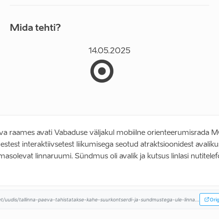
Mida tehti?
14.05.2025
eva raames avati Vabaduse väljakul mobiilne orienteerumisrada 
stest interaktiivsetest liikumisega seotud atraktsioonidest avalik
asolevat linnaruumi. Sündmus oli avalik ja kutsus linlasi nutitelefo
/et/uudis/tallinna-paeva-tahistatakse-kahe-suurkontserdi-ja-sundmustega-ule-linna...
Orig