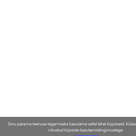
Sinu parema teenuse tagamiseks kasutame sellel lehel küpsiseid. Küla
nõustud küpsiste kasutamistingimustega.