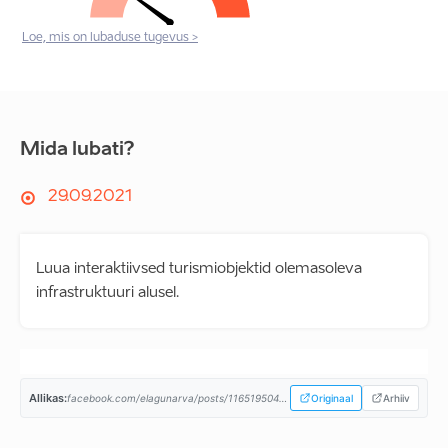
Loe, mis on lubaduse tugevus >
Mida lubati?
29.09.2021
Luua interaktiivsed turismiobjektid olemasoleva
infrastruktuuri alusel.
Allikas:
facebook.com/elagunarva/posts/116519504089205...
Originaal
Arhiiv