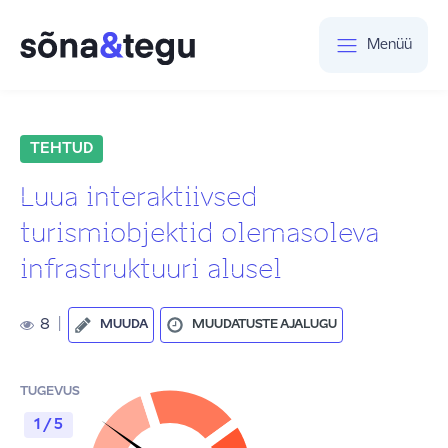
Menüü
TEHTUD
Luua interaktiivsed
turismiobjektid olemasoleva
infrastruktuuri alusel
8
|
MUUDA
MUUDATUSTE AJALUGU
TUGEVUS
1 / 5