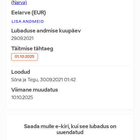
(Narva)
Eelarve (EUR)
LISA ANDMEID
Lubaduse andmise kuupäev
29.09.2021
Täitmise tähtaeg
01.10.2025
Loodud
Sõna ja Tegu
,
30.09.2021 01:42
Viimane muudatus
10.10.2025
Saada mulle e-kiri, kui see lubadus on
uuendatud