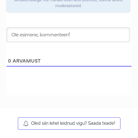
seisukohtadega. Kui märkad sobimatut postitust, teavita sellest
moderaatoreid.
0
ARVAMUST
Oled siin lehel leidnud vigu? Saada teade!