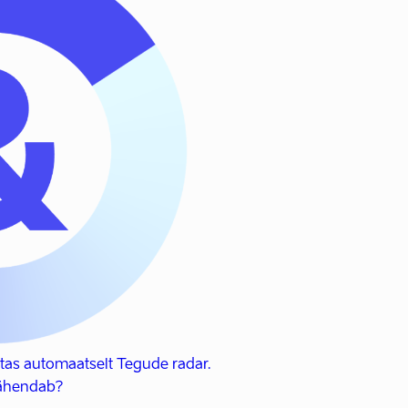
tas automaatselt Tegude radar.
tähendab?