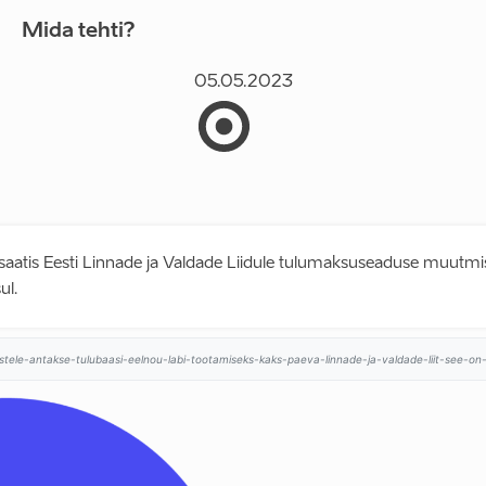
Mida tehti?
05.05.2023
saatis Eesti Linnade ja Valdade Liidule tulumaksuseaduse muutmis
ul.
ustele-antakse-tulubaasi-eelnou-labi-tootamiseks-kaks-paeva-linnade-ja-valdade-liit-see-on-