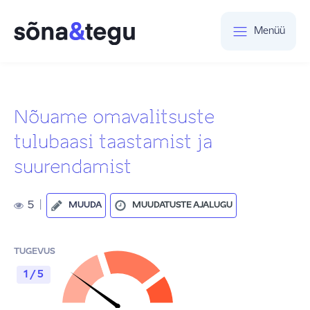
Menüü
Nõuame omavalitsuste
tulubaasi taastamist ja
suurendamist
5
|
MUUDA
MUUDATUSTE AJALUGU
TUGEVUS
1 / 5