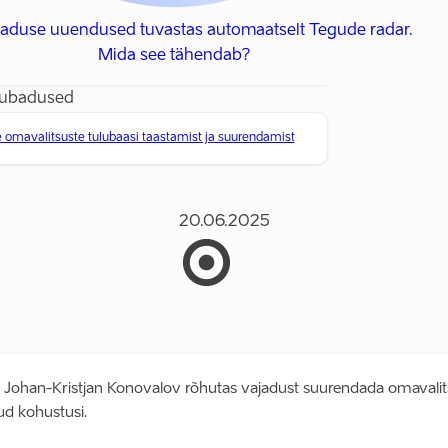
baduse uuendused tuvastas automaatselt Tegude radar.
Mida see tähendab?
lubadused
mavalitsuste tulubaasi taastamist ja suurendamist
20.06.2025
ea Johan-Kristjan Konovalov rõhutas vajadust suurendada omavalits
atud kohustusi.