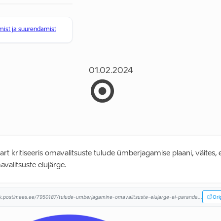
ist ja suurendamist
01.02.2024
art kritiseeris omavalitsuste tulude ümberjagamise plaani, väites, e
valitsuste elujärge.
k.postimees.ee/7950187/tulude-umberjagamine-omavalitsuste-elujarge-ei-paranda...
Ori