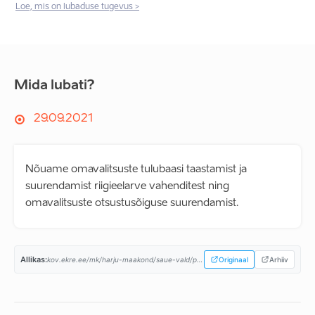
Loe, mis on lubaduse tugevus >
Mida lubati?
29.09.2021
Nõuame omavalitsuste tulubaasi taastamist ja
suurendamist riigieelarve vahenditest ning
omavalitsuste otsustusõiguse suurendamist.
Allikas:
kov.ekre.ee/mk/harju-maakond/saue-vald/programm...
Originaal
Arhiiv