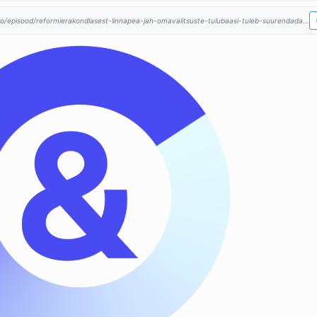
io/episood/reformierakondlasest-linnapea-jah-omavalitsuste-tulubaasi-tuleb-suurendada...