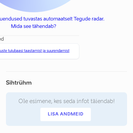
uuendused tuvastas automaatselt Tegude radar.
Mida see tähendab?
ed
te tulubaasi taastamist ja suurendamist
Sihtrühm
Ole esimene, kes seda infot täiendab!
LISA ANDMEID