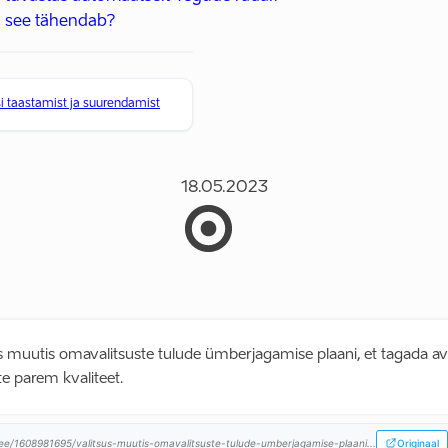
 see tähendab?
 taastamist ja suurendamist
18.05.2023
s muutis omavalitsuste tulude ümberjagamise plaani, et tagada av
e parem kvaliteet.
.ee/1608981695/valitsus-muutis-omavalitsuste-tulude-umberjagamise-plaani...
Originaal