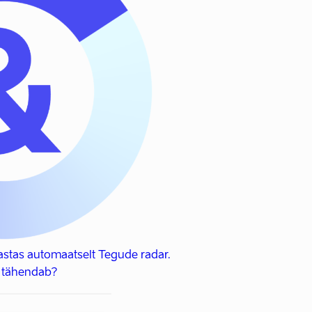
stas automaatselt Tegude radar.
 tähendab?