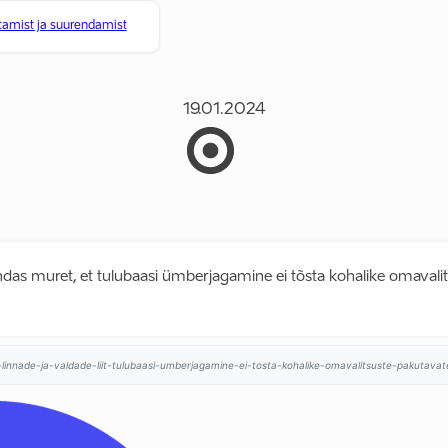
tamist ja suurendamist
19.01.2024
jendas muret, et tulubaasi ümberjagamine ei tõsta kohalike omaval
linnade-ja-valdade-liit-tulubaasi-umberjagamine-ei-tosta-kohalike-omavalitsuste-pakutavate-