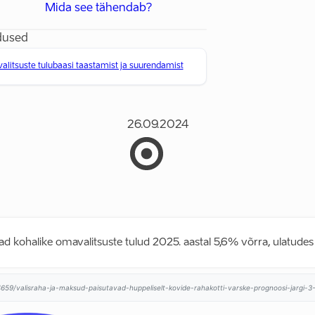
Mida see tähendab?
dused
itsuste tulubaasi taastamist ja suurendamist
26.09.2024
d kohalike omavalitsuste tulud 2025. aastal 5,6% võrra, ulatudes 3
4659/valisraha-ja-maksud-paisutavad-huppeliselt-kovide-rahakotti-varske-prognoosi-jargi-3-3-