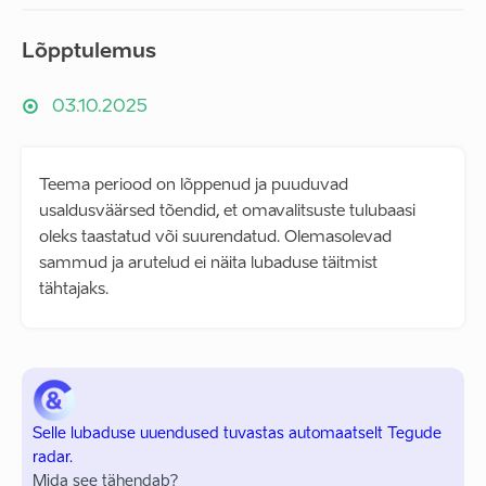
Lõpptulemus
03.10.2025
Teema periood on lõppenud ja puuduvad
usaldusväärsed tõendid, et omavalitsuste tulubaasi
oleks taastatud või suurendatud. Olemasolevad
sammud ja arutelud ei näita lubaduse täitmist
tähtajaks.
Selle lubaduse uuendused tuvastas automaatselt Tegude
radar.
Mida see tähendab?