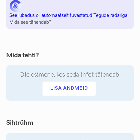
See lubadus oli automaatselt tuvastatud Tegude radariga
Mida see tähendab?
Mida tehti?
Ole esimene, kes seda infot täiendab!
LISA ANDMEID
Sihtrühm