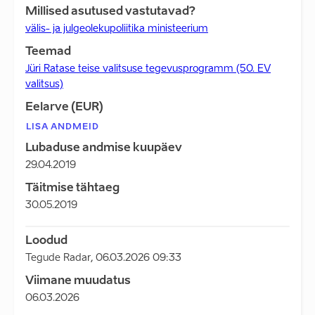
Millised asutused vastutavad?
välis- ja julgeolekupoliitika ministeerium
Teemad
Jüri Ratase teise valitsuse tegevusprogramm (50. EV
valitsus)
Eelarve (EUR)
LISA ANDMEID
Lubaduse andmise kuupäev
29.04.2019
Täitmise tähtaeg
30.05.2019
Loodud
Tegude Radar
,
06.03.2026 09:33
Viimane muudatus
06.03.2026