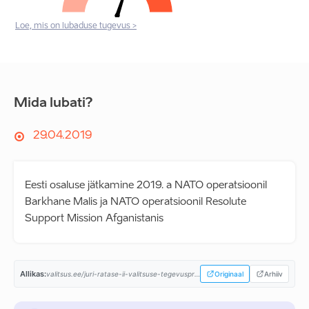
Loe, mis on lubaduse tugevus >
Mida lubati?
29.04.2019
Eesti osaluse jätkamine 2019. a NATO operatsioonil
Barkhane Malis ja NATO operatsioonil Resolute
Support Mission Afganistanis
Allikas:
valitsus.ee/juri-ratase-ii-valitsuse-tegevusprogramm...
Originaal
Arhiiv