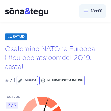
Menüü
LUBATUD
Osalemine NATO ja Euroopa
Liidu operatsioonidel 2019.
aastal
7
|
MUUDA
MUUDATUSTE AJALUGU
TUGEVUS
3 / 5