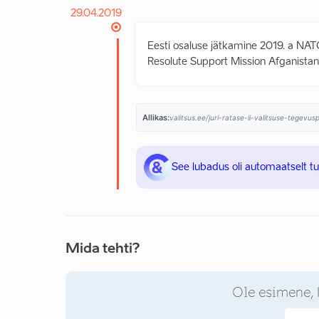
29.04.2019
Eesti osaluse jätkamine 2019. a NAT
Resolute Support Mission Afganistan
Allikas:
valitsus.ee/juri-ratase-ii-valitsuse-tegevu
See lubadus oli automaatselt t
Mida tehti?
Ole esimene, 