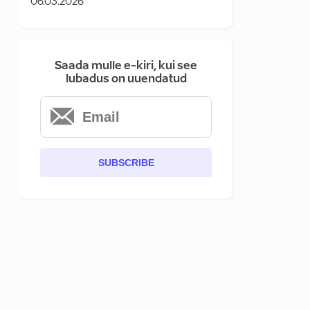
06.03.2026
Saada mulle e-kiri, kui see
lubadus on uuendatud
SUBSCRIBE