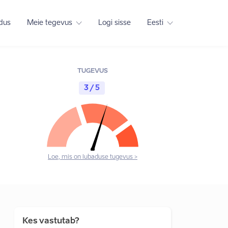
adus
Meie tegevus
Logi sisse
Eesti
TUGEVUS
3 / 5
Loe, mis on lubaduse tugevus >
Kes vastutab?