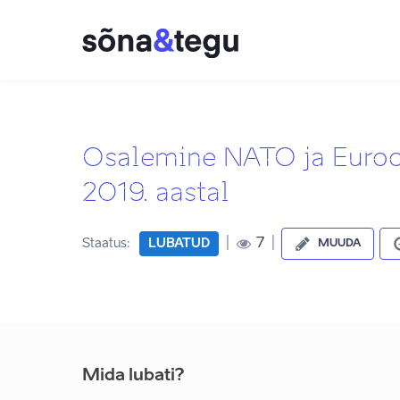
Osalemine NATO ja Euroo
2019. aastal
|
|
7
Staatus:
LUBATUD
MUUDA
Mida lubati?