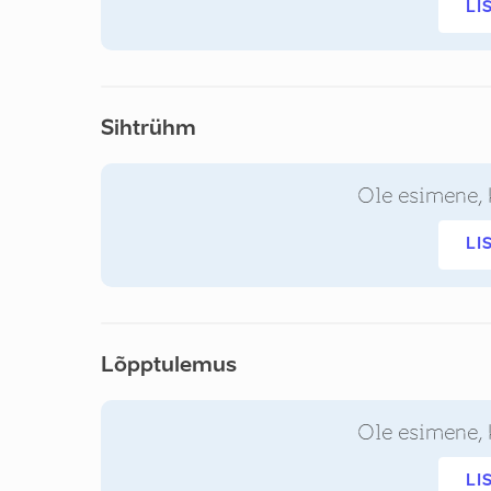
LI
Sihtrühm
Ole esimene, 
LI
Lõpptulemus
Ole esimene, 
LI