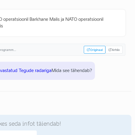
O operatsioonil Barkhane Malis ja NATO operatsioonil
is
sprogramm...
Originaal
Arhiiv
uvastatud Tegude radariga
Mida see tähendab?
kes seda infot täiendab!