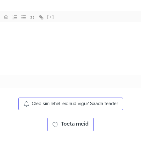
[+]
Oled siin lehel leidnud vigu? Saada teade!
Toeta meid