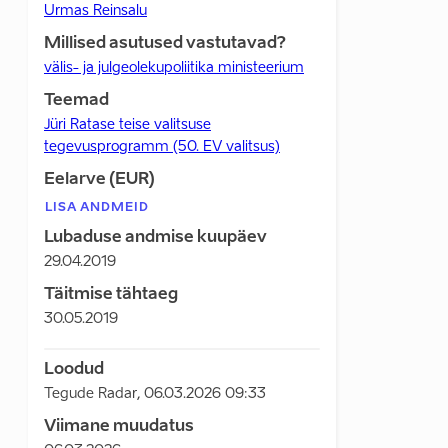
Urmas Reinsalu
Millised asutused vastutavad?
välis- ja julgeolekupoliitika ministeerium
Teemad
Jüri Ratase teise valitsuse
tegevusprogramm (50. EV valitsus)
Eelarve (EUR)
LISA ANDMEID
Lubaduse andmise kuupäev
29.04.2019
Täitmise tähtaeg
30.05.2019
Loodud
Tegude Radar
,
06.03.2026 09:33
Viimane muudatus