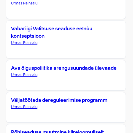
Urmas Reinsalu
Vabariigi Valitsuse seaduse eelnõu
kontseptsioon
Urmas Reinsalu
Ava õiguspoliitika arengusuundade ülevaade
Urmas Reinsalu
Väljatöötada dereguleerimise programm
Urmas Reinsalu
Põhiseaduse muutmine kiireloomuliselt