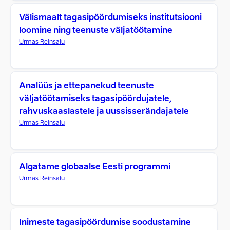
Välismaalt tagasipöördumiseks institutsiooni
loomine ning teenuste väljatöötamine
Urmas Reinsalu
Analüüs ja ettepanekud teenuste
väljatöötamiseks tagasipöördujatele,
rahvuskaaslastele ja uussisserändajatele
Urmas Reinsalu
Algatame globaalse Eesti programmi
Urmas Reinsalu
Inimeste tagasipöördumise soodustamine