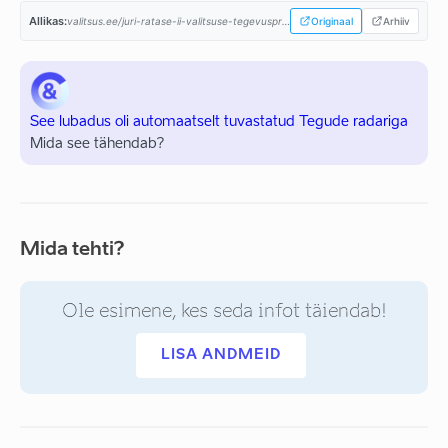
Allikas:
valitsus.ee/juri-ratase-ii-valitsuse-tegevusprogramm...
Originaal
Arhiiv
See lubadus oli automaatselt tuvastatud Tegude radariga
Mida see tähendab?
Mida tehti?
Ole esimene, kes seda infot täiendab!
LISA ANDMEID