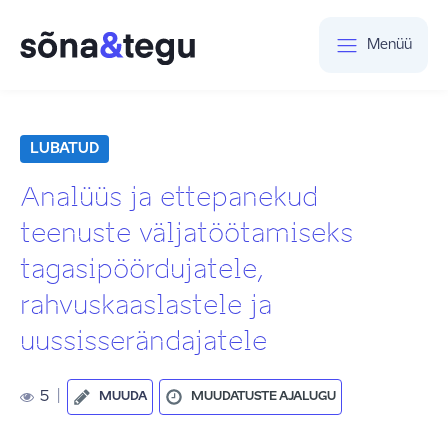
Menüü
LUBATUD
Analüüs ja ettepanekud
teenuste väljatöötamiseks
tagasipöördujatele,
rahvuskaaslastele ja
uussisserändajatele
5
|
MUUDA
MUUDATUSTE AJALUGU