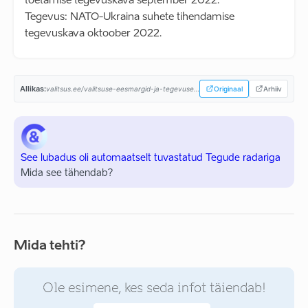
toetamise tegevuskava september 2022.
Tegevus: NATO-Ukraina suhete tihendamise
tegevuskava oktoober 2022.
Allikas:
valitsus.ee/valitsuse-eesmargid-ja-tegevused/valitsemise-alused/tegevusprogramm-0...
Originaal
Arhiiv
See lubadus oli automaatselt tuvastatud Tegude radariga
Mida see tähendab?
Mida tehti?
Ole esimene, kes seda infot täiendab!