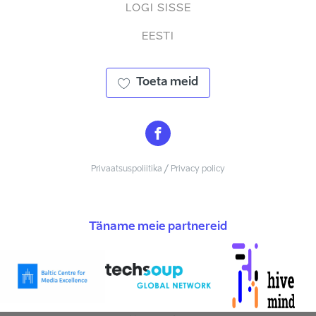
LOGI SISSE
EESTI
Toeta meid
Privaatsuspoliitika / Privacy policy
Täname meie partnereid