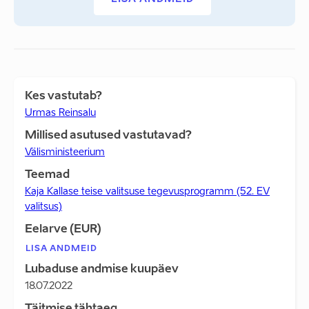
Kes vastutab?
Urmas Reinsalu
Millised asutused vastutavad?
Välisministeerium
Teemad
Kaja Kallase teise valitsuse tegevusprogramm (52. EV
valitsus)
Eelarve (EUR)
LISA ANDMEID
Lubaduse andmise kuupäev
18.07.2022