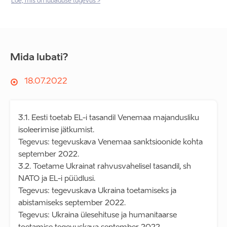
Loe, mis on lubaduse tugevus >
Mida lubati?
18.07.2022
3.1. Eesti toetab EL-i tasandil Venemaa majandusliku
isoleerimise jätkumist.
Tegevus: tegevuskava Venemaa sanktsioonide kohta
september 2022.
3.2. Toetame Ukrainat rahvusvahelisel tasandil, sh
NATO ja EL-i püüdlusi.
Tegevus: tegevuskava Ukraina toetamiseks ja
abistamiseks september 2022.
Tegevus: Ukraina ülesehituse ja humanitaarse