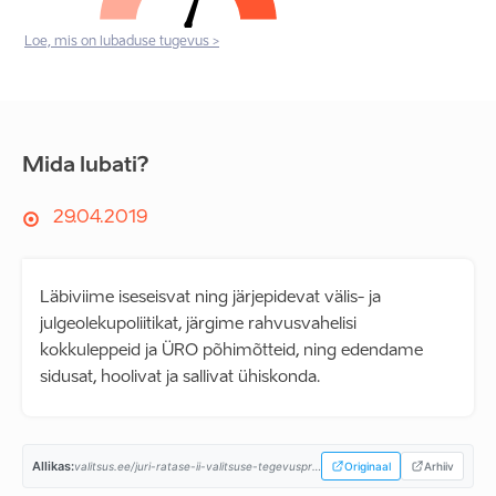
Loe, mis on lubaduse tugevus >
Mida lubati?
29.04.2019
Läbiviime iseseisvat ning järjepidevat välis- ja
julgeolekupoliitikat, järgime rahvusvahelisi
kokkuleppeid ja ÜRO põhimõtteid, ning edendame
sidusat, hoolivat ja sallivat ühiskonda.
Allikas:
valitsus.ee/juri-ratase-ii-valitsuse-tegevusprogramm...
Originaal
Arhiiv