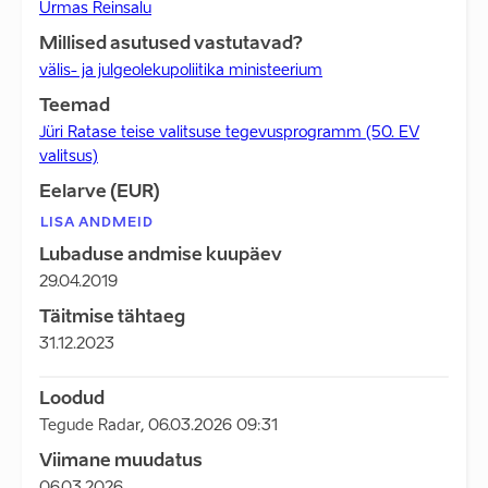
Urmas Reinsalu
Millised asutused vastutavad?
välis- ja julgeolekupoliitika ministeerium
Teemad
Jüri Ratase teise valitsuse tegevusprogramm (50. EV
valitsus)
Eelarve (EUR)
LISA ANDMEID
Lubaduse andmise kuupäev
29.04.2019
Täitmise tähtaeg
31.12.2023
Loodud
Tegude Radar
,
06.03.2026 09:31
Viimane muudatus