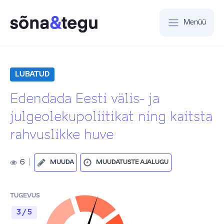
Menüü
LUBATUD
Edendada Eesti välis- ja
julgeolekupoliitikat ning kaitsta
rahvuslikke huve
6
|
MUUDA
MUUDATUSTE AJALUGU
TUGEVUS
3 / 5