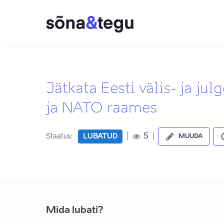
Jätkata Eesti välis- ja ju
ja NATO raames
|
|
5
Staatus:
LUBATUD
MUUDA
Mida lubati?