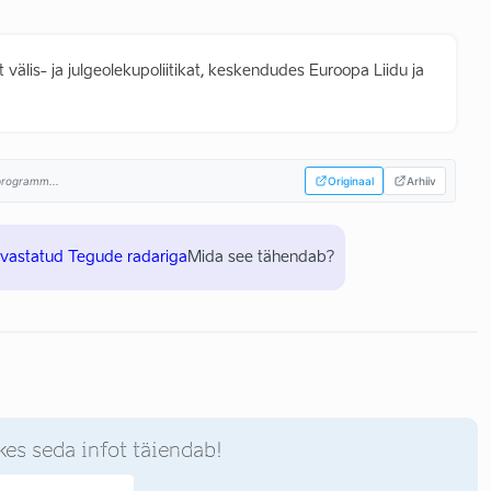
t välis- ja julgeolekupoliitikat, keskendudes Euroopa Liidu ja
sprogramm...
Originaal
Arhiiv
uvastatud Tegude radariga
Mida see tähendab?
kes seda infot täiendab!