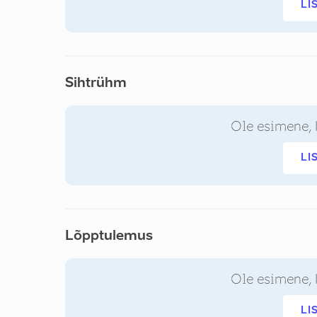
LI
Sihtrühm
Ole esimene, 
LI
Lõpptulemus
Ole esimene, 
LI