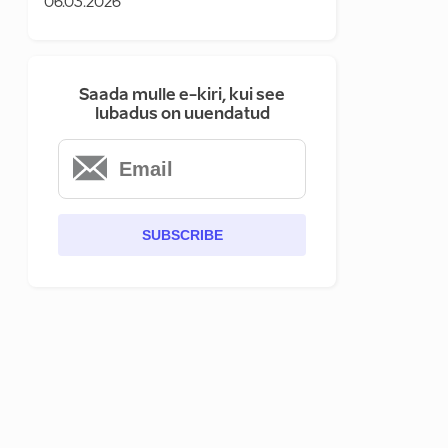
06.03.2026
Saada mulle e-kiri, kui see
lubadus on uuendatud
SUBSCRIBE