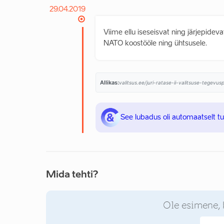
29.04.2019
Viime ellu iseseisvat ning järjepideva
NATO koostööle ning ühtsusele.
Allikas:
valitsus.ee/juri-ratase-ii-valitsuse-tegevu
See lubadus oli automaatselt t
Mida tehti?
Ole esimene, 