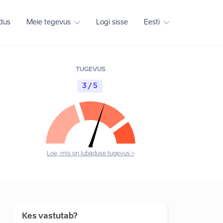
adus
Meie tegevus
Logi sisse
Eesti
TUGEVUS
3 / 5
Loe, mis on lubaduse tugevus >
Kes vastutab?