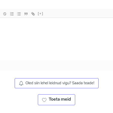
[+]
Oled siin lehel leidnud vigu? Saada teade!
Toeta meid