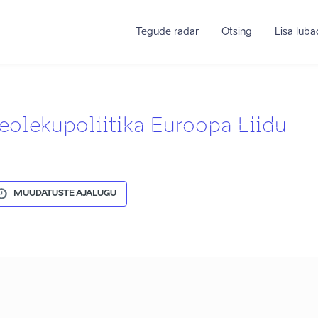
Tegude radar
Otsing
Lisa lub
lgeolekupoliitika Euroopa Liidu
MUUDATUSTE AJALUGU