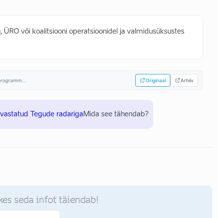
 ÜRO või koalitsiooni operatsioonidel ja valmidusüksustes
sprogramm...
Originaal
Arhiiv
uvastatud Tegude radariga
Mida see tähendab?
kes seda infot täiendab!