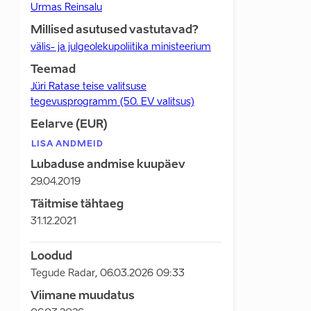
Urmas Reinsalu
Millised asutused vastutavad?
välis- ja julgeolekupoliitika ministeerium
Teemad
Jüri Ratase teise valitsuse
tegevusprogramm (50. EV valitsus)
Eelarve (EUR)
LISA ANDMEID
Lubaduse andmise kuupäev
29.04.2019
Täitmise tähtaeg
31.12.2021
Loodud
Tegude Radar
,
06.03.2026 09:33
Viimane muudatus