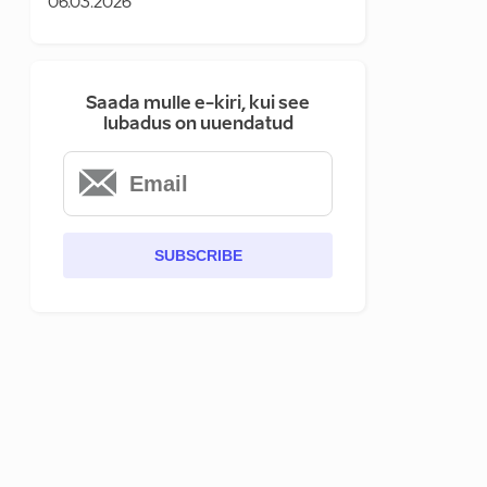
06.03.2026
Saada mulle e-kiri, kui see
lubadus on uuendatud
SUBSCRIBE