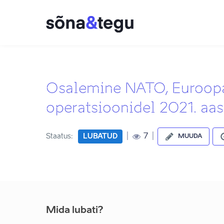
Osalemine NATO, Euroopa 
operatsioonidel 2021. aas
|
|
7
Staatus:
LUBATUD
MUUDA
Mida lubati?