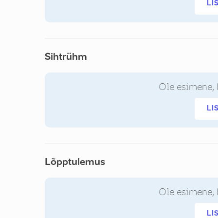
LI
Sihtrühm
Ole esimene, 
LI
Lõpptulemus
Ole esimene, 
LI