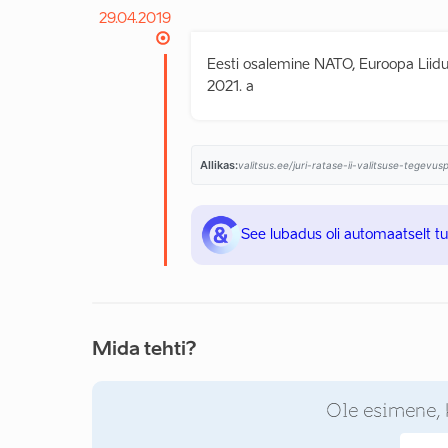
29.04.2019
Eesti osalemine NATO, Euroopa Liidu,
2021. a
Allikas:
valitsus.ee/juri-ratase-ii-valitsuse-tegevu
See lubadus oli automaatselt t
Mida tehti?
Ole esimene, 