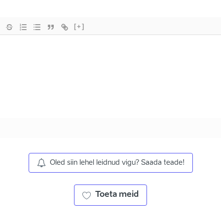
[+]
Oled siin lehel leidnud vigu? Saada teade!
Toeta meid