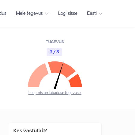
adus
Meie tegevus
Logi sisse
Eesti
TUGEVUS
3 / 5
Loe, mis on lubaduse tugevus >
Kes vastutab?