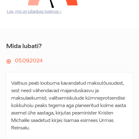
Loe, mis on lubaduse tugevus >
Mida lubati?
05.09.2024
Valitsus peab loobuma kavandatud maksutõusudest,
sest need vähendavad majanduskasvu ja
maksulaekumist; valitsemiskulude kümneprotsendise
kokkuhoiu peaks tegema aga planeeritud kolme aasta
asemel ühe aastaga, kirjutas peaminister Kristen
Michalile saadetud kirjas Isamaa esimees Urmas
Reinsalu.