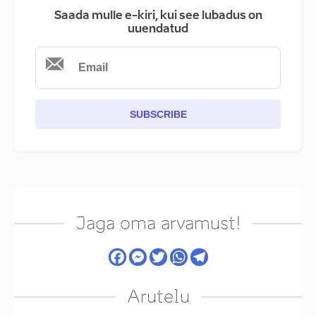
Saada mulle e-kiri, kui see lubadus on
uuendatud
SUBSCRIBE
Jaga oma arvamust!
Arutelu