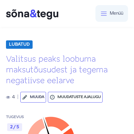
Menüü
LUBATUD
Valitsus peaks loobuma
maksutõusudest ja tegema
negatiivse eelarve
4
|
MUUDA
MUUDATUSTE AJALUGU
TUGEVUS
2 / 5