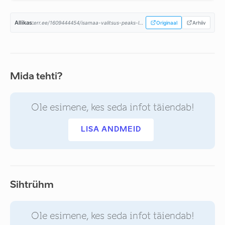
Allikas:
err.ee/1609444454/isamaa-valitsus-peaks-loobuma-maksutousudest-ja-tegema-negatiivse-eelarve...
Originaal
Arhiiv
Mida tehti?
Ole esimene, kes seda infot täiendab!
LISA ANDMEID
Sihtrühm
Ole esimene, kes seda infot täiendab!