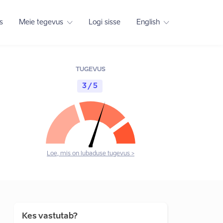
s
Meie tegevus
Logi sisse
English
TUGEVUS
3 / 5
Loe, mis on lubaduse tugevus >
Kes vastutab?