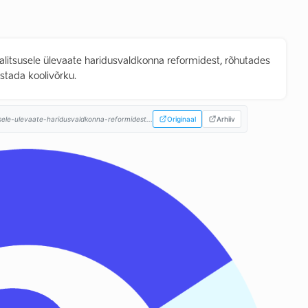
 valitsusele ülevaate haridusvaldkonna reformidest, rõhutades
stada koolivõrku.
usele-ulevaate-haridusvaldkonna-reformidest...
Originaal
Arhiiv