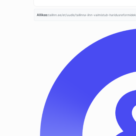
Allikas:
tallinn.ee/et/uudis/tallinna-linn-valmistub-haridusreformid