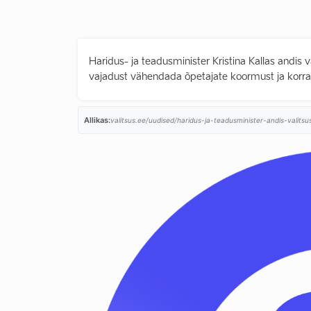
Haridus- ja teadusminister Kristina Kallas andis
vajadust vähendada õpetajate koormust ja korra
Allikas:
valitsus.ee/uudised/haridus-ja-teadusminister-andis-valits