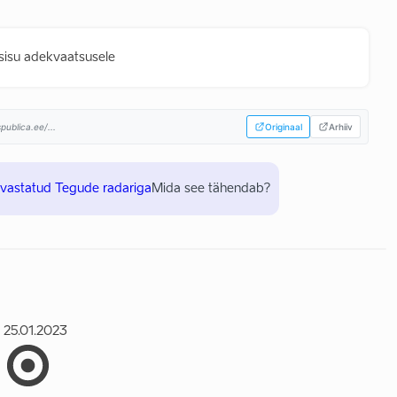
 sisu adekvaatsusele
ublica.ee/...
Originaal
Arhiiv
uvastatud Tegude radariga
Mida see tähendab?
25.01.2023