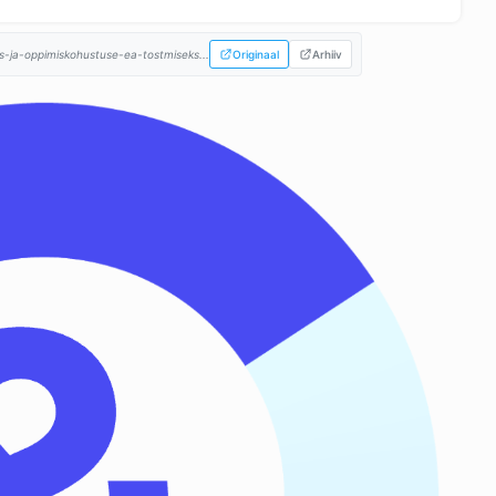
eks-ja-oppimiskohustuse-ea-tostmiseks...
Originaal
Arhiiv