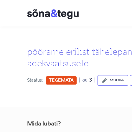
pöörame erilist tähelepan
adekvaatsusele
|
|
3
Staatus:
TEGEMATA
MUUDA
Mida lubati?