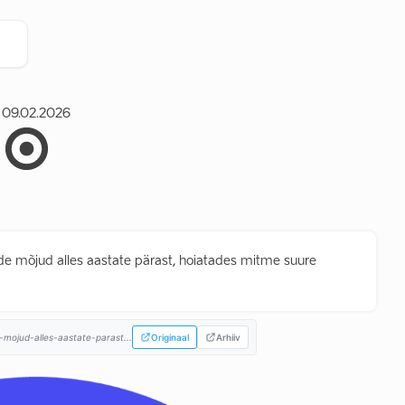
09.02.2026
ide mõjud alles aastate pärast, hoiatades mitme suure
-mojud-alles-aastate-parast...
Originaal
Arhiiv