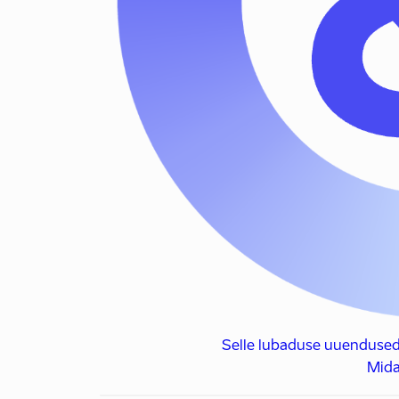
Selle lubaduse uuendused
Mida