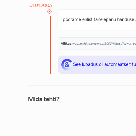
01.01.2003
pöörame erilist tähelepanu hariduse
Allikas:
web.archive.org/web/2003/https://www.resp
See lubadus oli automaatselt t
Mida tehti?