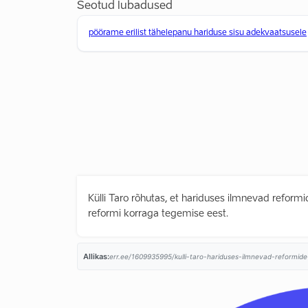
Seotud lubadused
pöörame erilist tähelepanu hariduse sisu adekvaatsusele
Külli Taro rõhutas, et hariduses ilmnevad reform
reformi korraga tegemise eest.
Allikas:
err.ee/1609935995/kulli-taro-hariduses-ilmnevad-reformide