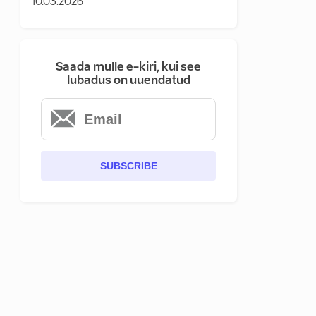
10.03.2026
Saada mulle e-kiri, kui see
lubadus on uuendatud
SUBSCRIBE