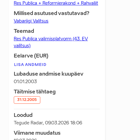
Res Publica + Reformierakond + Rahvaliit
Millised asutused vastutavad?
Vabariigi Valitsus
Teemad
Res Publica valimisplatvorm (43. EV
valitsus)
Eelarve (EUR)
LISA ANDMEID
Lubaduse andmise kuupäev
01.01.2003
Täitmise tähtaeg
31.12.2005
Loodud
Tegude Radar
,
09.03.2026 18:06
Viimane muudatus