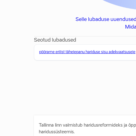
Selle lubaduse uuendused
Mida
Seotud lubadused
pöörame erilist tähelepanu hariduse sisu adekvaatsusele
Tallinna linn valmistub haridusreformideks ja õp
haridussüsteemis.