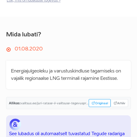
Loe, mis on lubaduse tugevus >
Mida lubati?
01.08.2020
Energiajulgeoleku ja varustuskindluse tagamiseks on
vajalik regionaalse LNG terminali rajamine Eestisse.
Allikas:
valitsus.ee/juri-ratase-ii-valitsuse-tegevusprogramm...
Originaal
Arhiiv
See lubadus oli automaatselt tuvastatud Tegude radariga