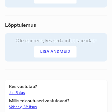
Lõpptulemus
Ole esimene, kes seda infot täiendab!
LISA ANDMEID
Kes vastutab?
Jüri Ratas
Millised asutused vastutavad?
Vabariigi Valitsus