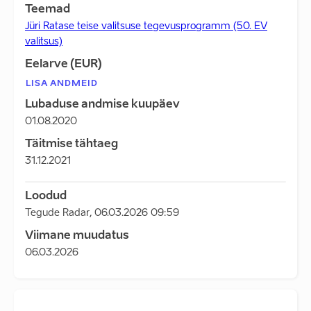
Teemad
Jüri Ratase teise valitsuse tegevusprogramm (50. EV
valitsus)
Eelarve (EUR)
LISA ANDMEID
Lubaduse andmise kuupäev
01.08.2020
Täitmise tähtaeg
31.12.2021
Loodud
Tegude Radar
,
06.03.2026 09:59
Viimane muudatus
06.03.2026