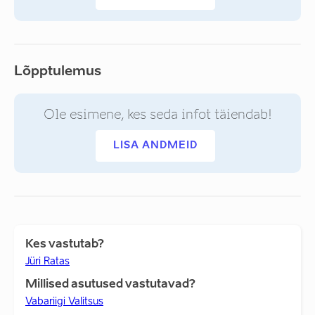
Lõpptulemus
Ole esimene, kes seda infot täiendab!
LISA ANDMEID
Kes vastutab?
Jüri Ratas
Millised asutused vastutavad?
Vabariigi Valitsus