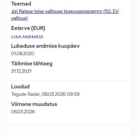
Teemad
Jüri Ratase teise valitsuse tegevusprogramm (50. EV
valitsus)
Eelarve (EUR)
LISA ANDMEID
Lubaduse andmise kuupäev
01.08.2020
Täitmise tähtaeg
31.12.2021
Loodud
Tegude Radar
,
06.03.2026 09:59
Viimane muudatus
06.03.2026