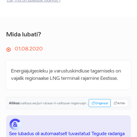
Loe, mis on lubaduse tugevus >
Mida lubati?
01.08.2020
Energiajulgeoleku ja varustuskindluse tagamiseks on
vajalik regionaalse LNG terminali rajamine Eestisse.
Allikas:
valitsus.ee/juri-ratase-ii-valitsuse-tegevusprogramm...
Originaal
Arhiiv
See lubadus oli automaatselt tuvastatud Tegude radariga