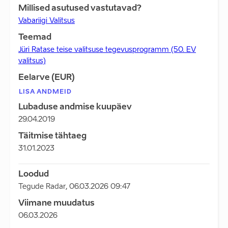
Millised asutused vastutavad?
Vabariigi Valitsus
Teemad
Jüri Ratase teise valitsuse tegevusprogramm (50. EV
valitsus)
Eelarve (EUR)
LISA ANDMEID
Lubaduse andmise kuupäev
29.04.2019
Täitmise tähtaeg
31.01.2023
Loodud
Tegude Radar
,
06.03.2026 09:47
Viimane muudatus
06.03.2026