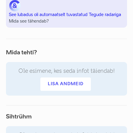
See lubadus oli automaatselt tuvastatud Tegude radariga
Mida see tähendab?
Mida tehti?
Ole esimene, kes seda infot täiendab!
LISA ANDMEID
Sihtrühm