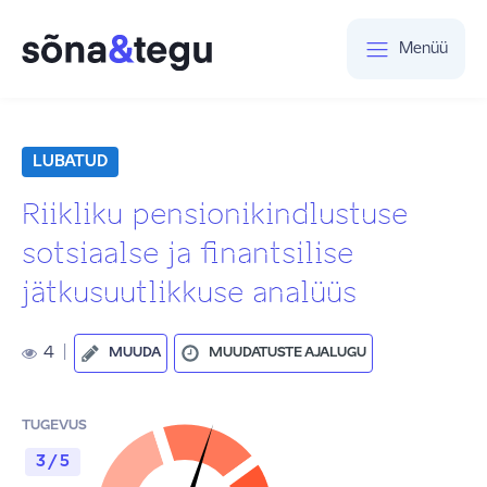
Menüü
LUBATUD
Riikliku pensionikindlustuse
sotsiaalse ja finantsilise
jätkusuutlikkuse analüüs
4
|
MUUDA
MUUDATUSTE AJALUGU
TUGEVUS
3 / 5