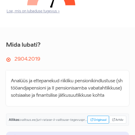
Loe, mis on lubaduse tugevus >
Mida lubati?
29.04.2019
Analüüs ja ettepanekud riikliku pensionikindlustuse (sh
tööandjapensioni ja II pensionisamba vabatahtlikkuse)
sotsiaalse ja finantsilise jätkusuutlikkuse kohta
Allikas:
valitsus.ee/juri-ratase-ii-valitsuse-tegevusprogramm...
Originaal
Arhiiv