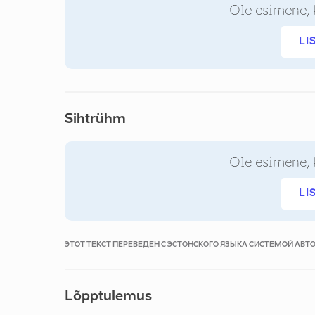
Ole esimene, 
LI
Sihtrühm
Ole esimene, 
LI
ЭТОТ ТЕКСТ ПЕРЕВЕДЕН С ЭСТОНСКОГО ЯЗЫКА СИСТЕМОЙ АВ
Lõpptulemus