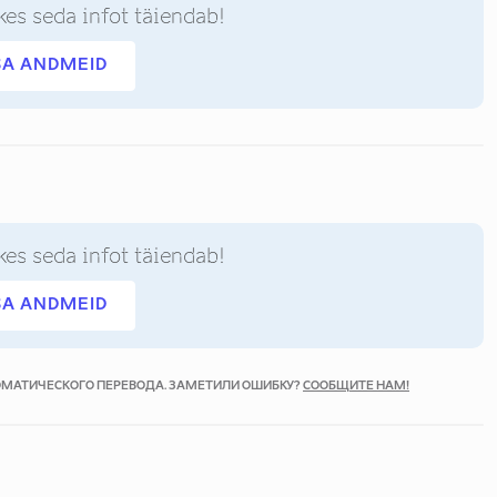
kes seda infot täiendab!
SA ANDMEID
kes seda infot täiendab!
SA ANDMEID
ТОМАТИЧЕСКОГО ПЕРЕВОДА. ЗАМЕТИЛИ ОШИБКУ?
СООБЩИТЕ НАМ!