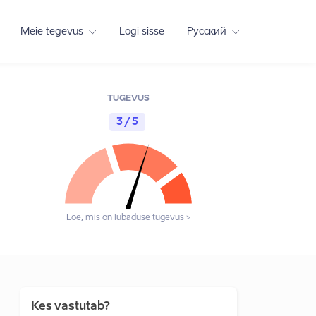
Meie tegevus
Logi sisse
Русский
TUGEVUS
3 / 5
Loe, mis on lubaduse tugevus >
Kes vastutab?