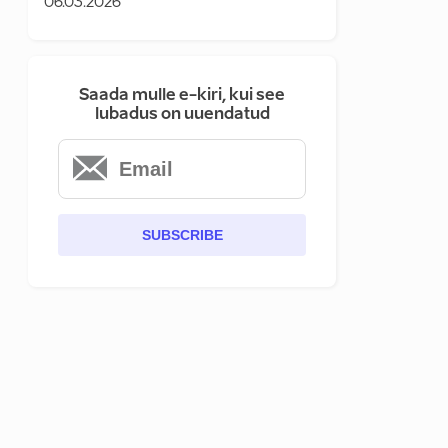
06.03.2026
Saada mulle e-kiri, kui see
lubadus on uuendatud
SUBSCRIBE