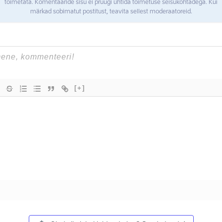
toimetata. Komentaaride sisu ei pruugi ühtida toimetuse seisukohtadega. Kui
märkad sobimatut postitust, teavita sellest moderaatoreid.
[+]