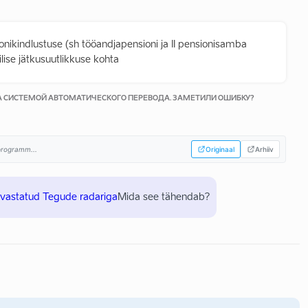
ionikindlustuse (sh tööandjapensioni ja II pensionisamba
ilise jätkusuutlikkuse kohta
КА СИСТЕМОЙ АВТОМАТИЧЕСКОГО ПЕРЕВОДА. ЗАМЕТИЛИ ОШИБКУ?
sprogramm...
Originaal
Arhiiv
uvastatud Tegude radariga
Mida see tähendab?