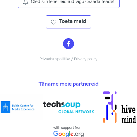
Oled siin lehel leidnud vigu? Saada teade!
Toeta meid
Privaatsuspoliitika / Privacy policy
Täname meie partnereid