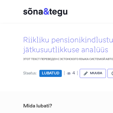
Riikliku pensionikindlustu
jätkusuutlikkuse analüüs
ЭТОТ ТЕКСТ ПЕРЕВЕДЕН С ЭСТОНСКОГО ЯЗЫКА СИСТЕМОЙ АВ
|
|
4
Staatus:
LUBATUD
MUUDA
Mida lubati?