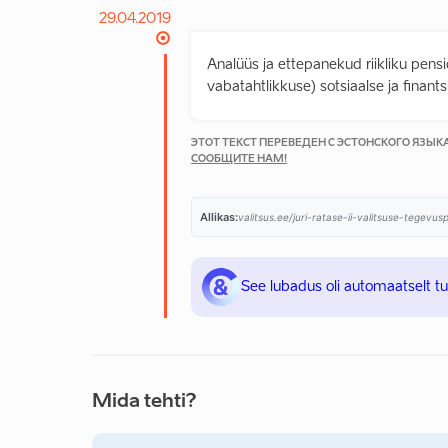
29.04.2019
Analüüs ja ettepanekud riikliku pens
vabatahtlikkuse) sotsiaalse ja finants
ЭТОТ ТЕКСТ ПЕРЕВЕДЕН С ЭСТОНСКОГО ЯЗЫ
СООБЩИТЕ НАМ!
Allikas:
valitsus.ee/juri-ratase-ii-valitsuse-tegevu
See lubadus oli automaatselt t
Mida tehti?