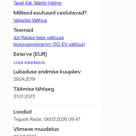
Tanel Kiik, Martin Helme
Millised asutused vastutavad?
Vabariigi Valitsus
Teemad
Jüri Ratase teise valitsuse
tegevusprogramm (50. EV valitsus)
Eelarve (EUR)
LISA ANDMEID
Lubaduse andmise kuupäev
29.04.2019
Täitmise tähtaeg
31.01.2023
Loodud
Tegude Radar
,
06.03.2026 09:47
Viimane muudatus