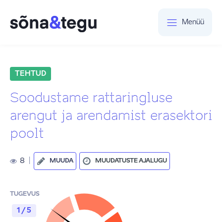
Menüü
TEHTUD
Soodustame rattaringluse
arengut ja arendamist erasektori
poolt
8
|
MUUDA
MUUDATUSTE AJALUGU
TUGEVUS
1 / 5