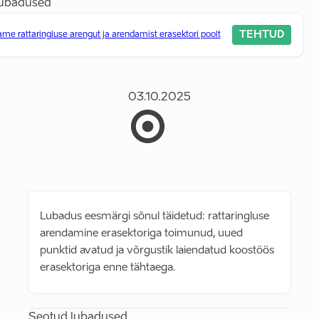
lubadused
TEHTUD
me rattaringluse arengut ja arendamist erasektori poolt
03.10.2025
Lubadus eesmärgi sõnul täidetud: rattaringluse
arendamine erasektoriga toimunud, uued
punktid avatud ja võrgustik laiendatud koostöös
erasektoriga enne tähtaega.
Seotud lubadused