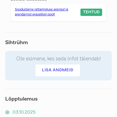
Soodustame rattaringluse arengut ja
TEHTUD
arendamist erasektori poolt
Sihtrühm
Ole esimene, kes seda infot täiendab!
LISA ANDMEID
Lõpptulemus
03.10.2025