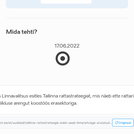
Mida tehti?
17.06.2022
a Linnavalitsus esitles Tallinna rattastrateegiat, mis näeb ette rattar
aliikluse arengut koostöös erasektoriga.
linn.ee/et/uudised/tallinna-rattastrateegia-eskis-saab-linnarahvaga-arutatud...
Originaal