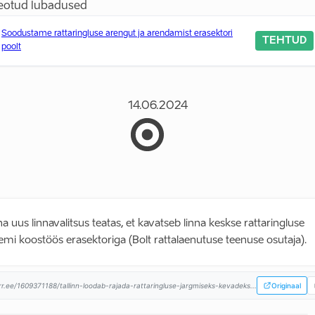
eotud lubadused
Soodustame rattaringluse arengut ja arendamist erasektori
TEHTUD
poolt
14.06.2024
na uus linnavalitsus teatas, et kavatseb linna keskse rattaringluse
emi koostöös erasektoriga (Bolt rattalaenutuse teenuse osutaja).
rr.ee/1609371188/tallinn-loodab-rajada-rattaringluse-jargmiseks-kevadeks...
Originaal