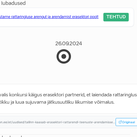
 lubadused
TEHTUD
tame rattaringluse arengut ja arendamist erasektori poolt
26.09.2024
 valis konkursi käigus erasektori partnerid, et laiendada rattaringlu
ikku ja luua sujuvama jätkusuutliku liikumise võimalus.
inn.ee/et/uudised/tallinn-kaasab-erasektori-rattarendi-teenuste-arendamisse...
Originaal