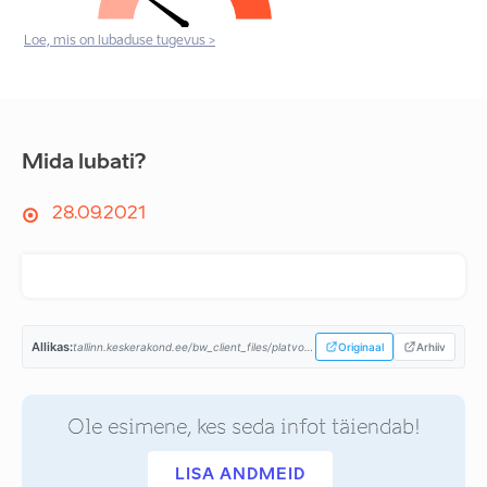
Loe, mis on lubaduse tugevus >
Mida lubati?
28.09.2021
Allikas:
tallinn.keskerakond.ee/bw_client_files/platvorm/public/img/File/KE_Tallinna_platvorm_2021_EST.pdf...
Originaal
Arhiiv
Ole esimene, kes seda infot täiendab!
LISA ANDMEID