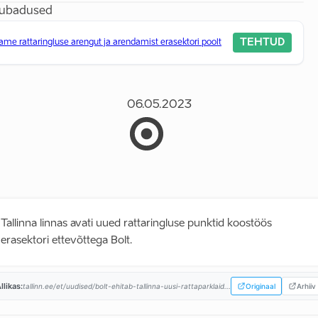
lubadused
TEHTUD
me rattaringluse arengut ja arendamist erasektori poolt
06.05.2023
Tallinna linnas avati uued rattaringluse punktid koostöös
erasektori ettevõttega Bolt.
llikas:
tallinn.ee/et/uudised/bolt-ehitab-tallinna-uusi-rattaparklaid...
Originaal
Arhiiv