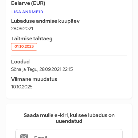
Eelarve (EUR)
LISA ANDMEID
Lubaduse andmise kuupäev
28.09.2021
Täitmise tähtaeg
01.10.2025
Loodud
Sõna ja Tegu
,
28.09.2021 22:15
Viimane muudatus
10.10.2025
Saada mulle e-kiri, kui see lubadus on
uuendatud