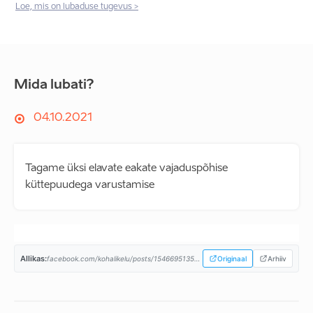
Loe, mis on lubaduse tugevus >
Mida lubati?
04.10.2021
Tagame üksi elavate eakate vajaduspõhise
küttepuudega varustamise
Allikas:
facebook.com/kohalikelu/posts/154669513535431...
Originaal
Arhiiv