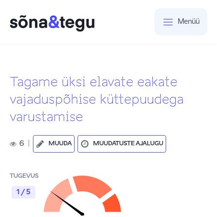
Menüü
Tagame üksi elavate eakate
vajaduspõhise küttepuudega
varustamise
6
|
MUUDA
MUUDATUSTE AJALUGU
TUGEVUS
1 / 5