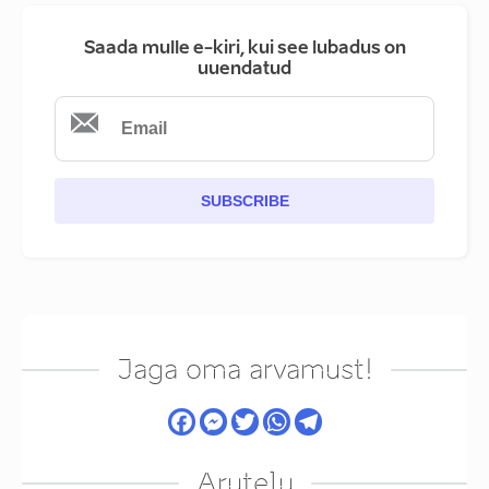
Saada mulle e-kiri, kui see lubadus on
uuendatud
SUBSCRIBE
Jaga oma arvamust!
Arutelu