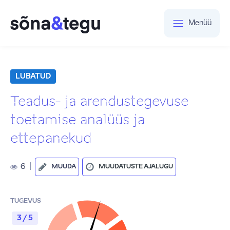
Menüü
LUBATUD
Teadus- ja arendustegevuse
toetamise analüüs ja
ettepanekud
6
|
MUUDA
MUUDATUSTE AJALUGU
TUGEVUS
3 / 5