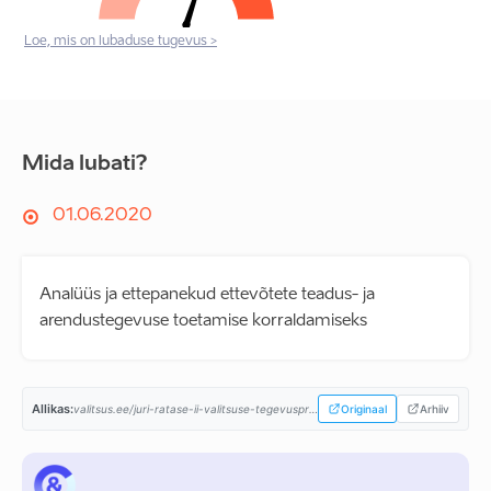
Loe, mis on lubaduse tugevus >
Mida lubati?
01.06.2020
Analüüs ja ettepanekud ettevõtete teadus- ja
arendustegevuse toetamise korraldamiseks
Allikas:
valitsus.ee/juri-ratase-ii-valitsuse-tegevusprogramm...
Originaal
Arhiiv