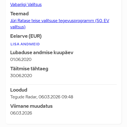
Vabariigi Valitsus
Teemad
Jüri Ratase teise valitsuse tegevusprogramm (50. EV
valitsus)
Eelarve (EUR)
LISA ANDMEID
Lubaduse andmise kuupäev
01.06.2020
Täitmise tähtaeg
30.06.2020
Loodud
Tegude Radar
,
06.03.2026 09:48
Viimane muudatus
06.03.2026