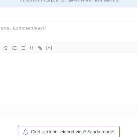
märkad sobimatut postitust, teavita sellest moderaatoreid.
[+]
Oled siin lehel leidnud vigu? Saada teade!