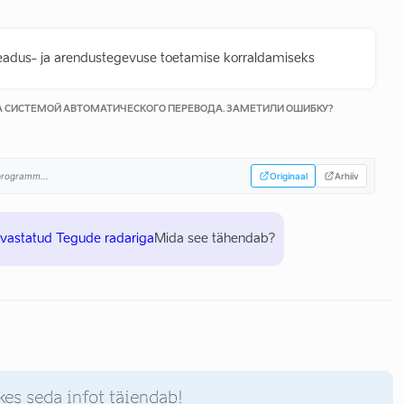
teadus- ja arendustegevuse toetamise korraldamiseks
КА СИСТЕМОЙ АВТОМАТИЧЕСКОГО ПЕРЕВОДА. ЗАМЕТИЛИ ОШИБКУ?
sprogramm...
Originaal
Arhiiv
uvastatud Tegude radariga
Mida see tähendab?
kes seda infot täiendab!