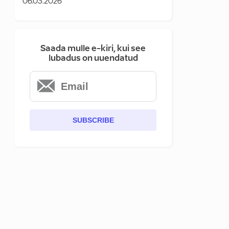
06.03.2026
Saada mulle e-kiri, kui see
lubadus on uuendatud
SUBSCRIBE