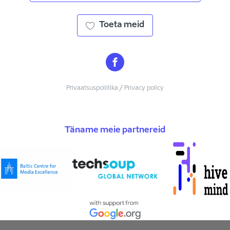
Toeta meid
Privaatsuspoliitika / Privacy policy
Täname meie partnereid