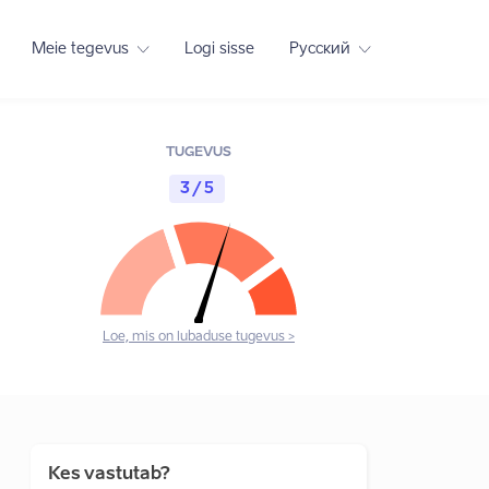
Meie tegevus
Logi sisse
Русский
TUGEVUS
3 / 5
Loe, mis on lubaduse tugevus >
Kes vastutab?