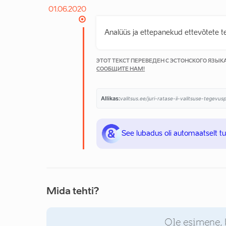
01.06.2020
Analüüs ja ettepanekud ettevõtete 
ЭТОТ ТЕКСТ ПЕРЕВЕДЕН С ЭСТОНСКОГО ЯЗЫ
СООБЩИТЕ НАМ!
Allikas:
valitsus.ee/juri-ratase-ii-valitsuse-tegevu
See lubadus oli automaatselt t
Mida tehti?
Ole esimene, 