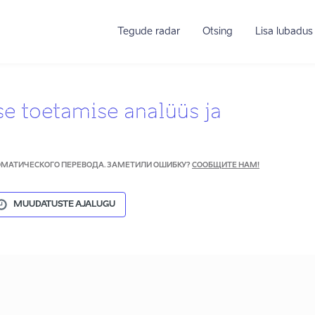
Tegude radar
Otsing
Lisa lubadus
se toetamise analüüs ja
ТОМАТИЧЕСКОГО ПЕРЕВОДА. ЗАМЕТИЛИ ОШИБКУ?
СООБЩИТЕ НАМ!
MUUDATUSTE AJALUGU