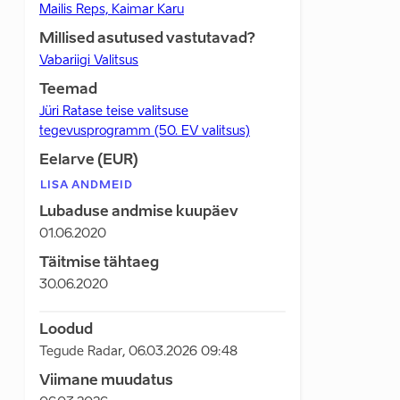
Mailis Reps, Kaimar Karu
Millised asutused vastutavad?
Vabariigi Valitsus
Teemad
Jüri Ratase teise valitsuse
tegevusprogramm (50. EV valitsus)
Eelarve (EUR)
LISA ANDMEID
Lubaduse andmise kuupäev
01.06.2020
Täitmise tähtaeg
30.06.2020
Loodud
Tegude Radar
,
06.03.2026 09:48
Viimane muudatus