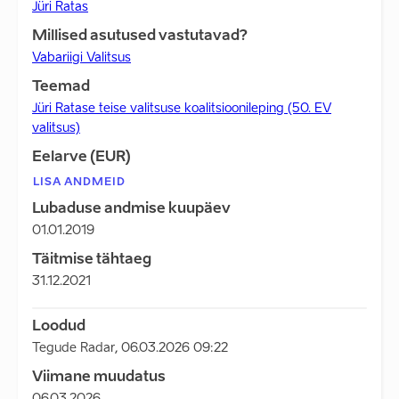
Jüri Ratas
Millised asutused vastutavad?
Vabariigi Valitsus
Teemad
Jüri Ratase teise valitsuse koalitsioonileping (50. EV
valitsus)
Eelarve (EUR)
LISA ANDMEID
Lubaduse andmise kuupäev
01.01.2019
Täitmise tähtaeg
31.12.2021
Loodud
Tegude Radar
,
06.03.2026 09:22
Viimane muudatus