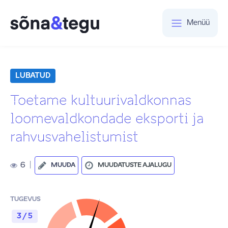
Menüü
LUBATUD
Toetame kultuurivaldkonnas
loomevaldkondade eksporti ja
rahvusvahelistumist
6
|
MUUDA
MUUDATUSTE AJALUGU
TUGEVUS
3 / 5