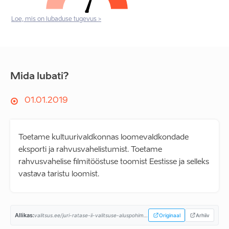
Loe, mis on lubaduse tugevus >
Mida lubati?
01.01.2019
Toetame kultuurivaldkonnas loomevaldkondade
eksporti ja rahvusvahelistumist. Toetame
rahvusvahelise filmitööstuse toomist Eestisse ja selleks
vastava taristu loomist.
Allikas:
valitsus.ee/juri-ratase-ii-valitsuse-aluspohimotted-aastaiks-2019-2023...
Originaal
Arhiiv