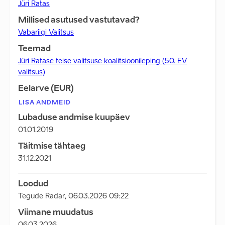
Jüri Ratas
Millised asutused vastutavad?
Vabariigi Valitsus
Teemad
Jüri Ratase teise valitsuse koalitsioonileping (50. EV
valitsus)
Eelarve (EUR)
LISA ANDMEID
Lubaduse andmise kuupäev
01.01.2019
Täitmise tähtaeg
31.12.2021
Loodud
Tegude Radar
,
06.03.2026 09:22
Viimane muudatus