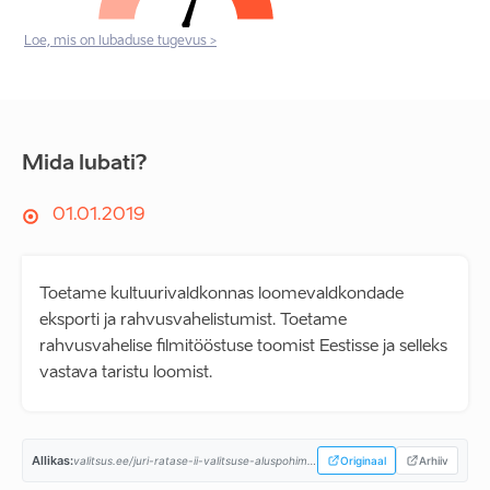
Loe, mis on lubaduse tugevus >
Mida lubati?
01.01.2019
Toetame kultuurivaldkonnas loomevaldkondade
eksporti ja rahvusvahelistumist. Toetame
rahvusvahelise filmitööstuse toomist Eestisse ja selleks
vastava taristu loomist.
Allikas:
valitsus.ee/juri-ratase-ii-valitsuse-aluspohimotted-aastaiks-2019-2023...
Originaal
Arhiiv