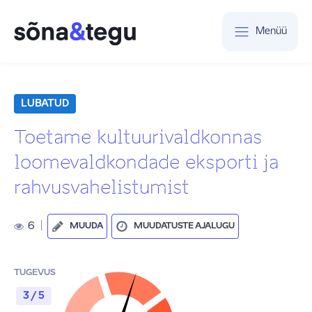
Menüü
LUBATUD
Toetame kultuurivaldkonnas
loomevaldkondade eksporti ja
rahvusvahelistumist
6
|
MUUDA
MUUDATUSTE AJALUGU
TUGEVUS
3 / 5