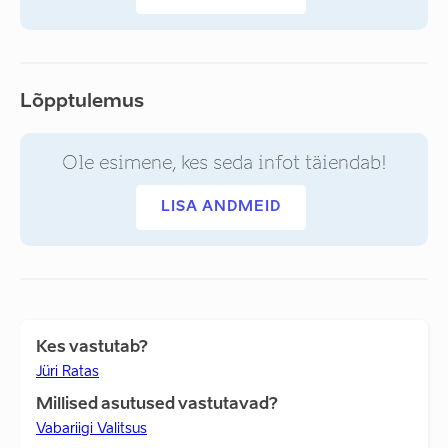
Lõpptulemus
Ole esimene, kes seda infot täiendab!
LISA ANDMEID
Kes vastutab?
Jüri Ratas
Millised asutused vastutavad?
Vabariigi Valitsus