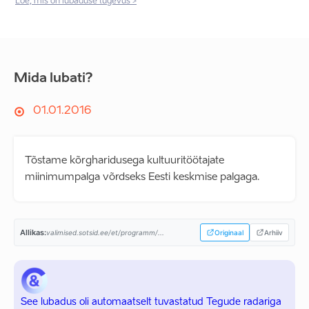
Loe, mis on lubaduse tugevus >
Mida lubati?
01.01.2016
Tõstame kõrgharidusega kultuuritöötajate
miinimumpalga võrdseks Eesti keskmise palgaga.
Allikas:
valimised.sotsid.ee/et/programm/...
Originaal
Arhiiv
See lubadus oli automaatselt tuvastatud Tegude radariga