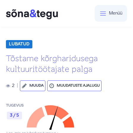
Menüü
LUBATUD
Tõstame kõrgharidusega
kultuuritöötajate palga
2
|
MUUDA
MUUDATUSTE AJALUGU
TUGEVUS
3 / 5