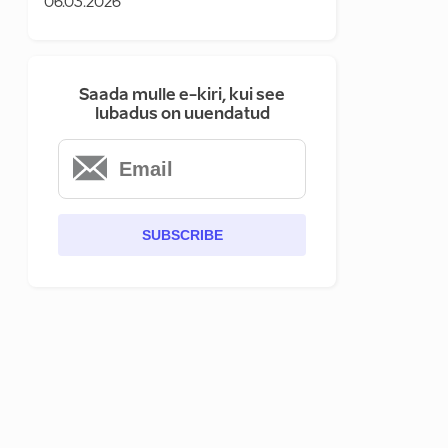
06.03.2026
Saada mulle e-kiri, kui see
lubadus on uuendatud
SUBSCRIBE