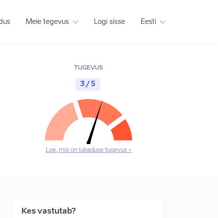
adus
Meie tegevus
Logi sisse
Eesti
TUGEVUS
3 / 5
Loe, mis on lubaduse tugevus >
Kes vastutab?