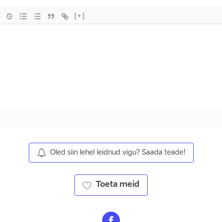
[+]
Oled siin lehel leidnud vigu? Saada teade!
Toeta meid