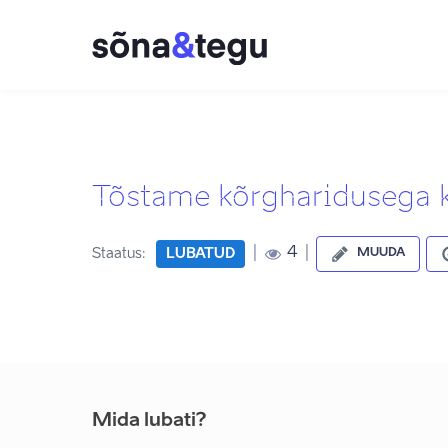
Tõstame kõrgharidusega k
|
|
4
Staatus:
LUBATUD
MUUDA
Mida lubati?