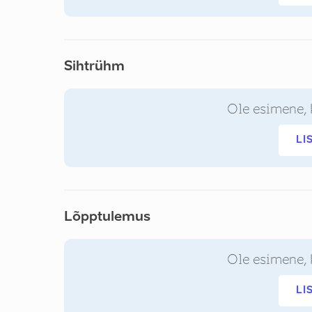
Sihtrühm
Ole esimene, 
LI
Lõpptulemus
Ole esimene, 
LI