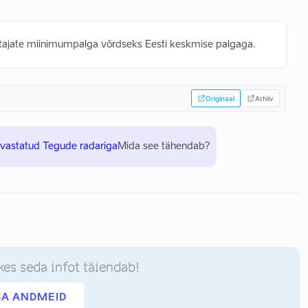
tajate miinimumpalga võrdseks Eesti keskmise palgaga.
Originaal
Arhiiv
uvastatud Tegude radariga
Mida see tähendab?
kes seda infot täiendab!
SA ANDMEID