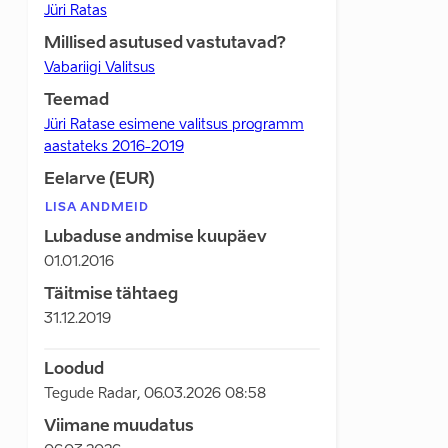
Jüri Ratas
Millised asutused vastutavad?
Vabariigi Valitsus
Teemad
Jüri Ratase esimene valitsus programm
aastateks 2016-2019
Eelarve (EUR)
LISA ANDMEID
Lubaduse andmise kuupäev
01.01.2016
Täitmise tähtaeg
31.12.2019
Loodud
Tegude Radar
,
06.03.2026 08:58
Viimane muudatus