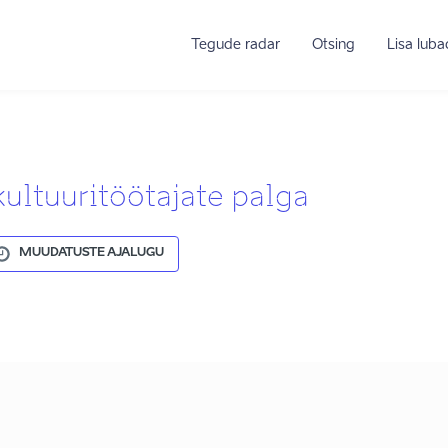
Tegude radar
Otsing
Lisa lub
ultuuritöötajate palga
MUUDATUSTE AJALUGU