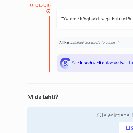
01.01.2016
Tõstame kõrgharidusega kultuuritöö
Allikas:
valimised.sotsid.ee/et/programm/...
See lubadus oli automaatselt t
Mida tehti?
Ole esimene, 
LI