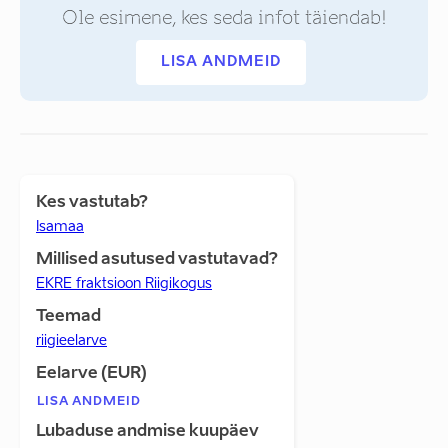
Ole esimene, kes seda infot täiendab!
LISA ANDMEID
Kes vastutab?
Isamaa
Millised asutused vastutavad?
EKRE fraktsioon Riigikogus
Teemad
riigieelarve
Eelarve (EUR)
LISA ANDMEID
Lubaduse andmise kuupäev