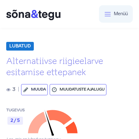
Menüü
LUBATUD
Alternatiivse riigieelarve
esitamise ettepanek
3
|
MUUDA
MUUDATUSTE AJALUGU
TUGEVUS
2 / 5