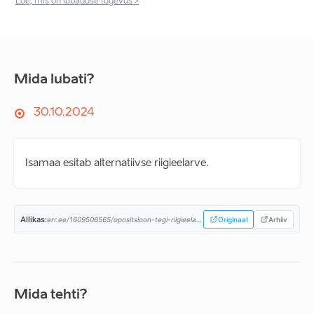
Loe, mis on lubaduse tugevus >
Mida lubati?
30.10.2024
Isamaa esitab alternatiivse riigieelarve.
Allikas:
err.ee/1609506565/opositsioon-tegi-riigieelarve-eelnousse-kumneid-muudatusettepanekuid...
Originaal
Arhiiv
Mida tehti?