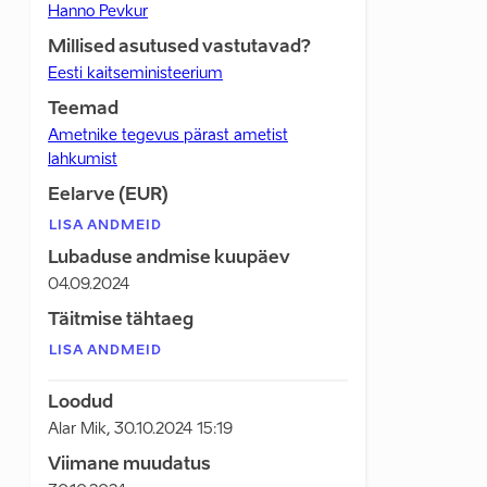
Hanno Pevkur
Millised asutused vastutavad?
Eesti kaitseministeerium
Teemad
Ametnike tegevus pärast ametist
lahkumist
Eelarve (EUR)
LISA ANDMEID
Lubaduse andmise kuupäev
04.09.2024
Täitmise tähtaeg
LISA ANDMEID
Loodud
Alar Mik
,
30.10.2024 15:19
Viimane muudatus