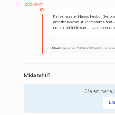
04.09.2024
Kaitseminister Hanno Pevkur (Reform
ametist lahkumist kehtestama teatud
erasektori tööle samas valdkonnas, kus
Allikas:
Mida tehti?
Ole esimene, 
LI