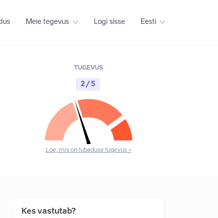
adus
Meie tegevus
Logi sisse
Eesti
TUGEVUS
2 / 5
Loe, mis on lubaduse tugevus >
Kes vastutab?