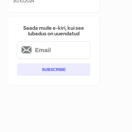
30.10.2024
Saada mulle e-kiri, kui see
lubadus on uuendatud
SUBSCRIBE