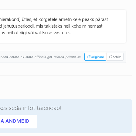
ierakond) ütles, et kõrgetele ametnikele peaks pärast
 jahutusperioodi, mis takistaks neil kohe minemast
 neil oli riigi või valitsuse vastutus.
news.err.ee/1609443470/minister-pause-needed-before-ex-state-officials-get-related-private-sector-jobs...
Originaal
Arhiiv
kes seda infot täiendab!
SA ANDMEID