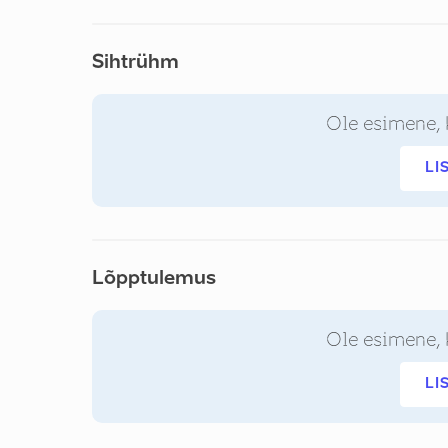
Sihtrühm
Ole esimene, 
LI
Lõpptulemus
Ole esimene, 
LI