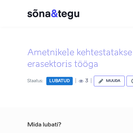
Ametnikele kehtestatakse
erasektoris tööga
|
|
3
Staatus:
LUBATUD
MUUDA
Mida lubati?