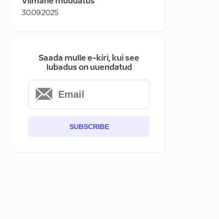
Viimane muudatus
30.09.2025
Saada mulle e-kiri, kui see
lubadus on uuendatud
SUBSCRIBE