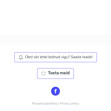
Oled siin lehel leidnud vigu? Saada teade!
Toeta meid
Privaatsuspoliitika / Privacy policy