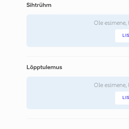
Sihtrühm
Ole esimene, 
LI
Lõpptulemus
Ole esimene, 
LI