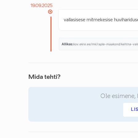
19.09.2025
vallasisese mitmekesise huvihariduse
Allikas:
kov.ekre.ee/mk/rapla-maakond/kehtna-val
Mida tehti?
Ole esimene, 
LI