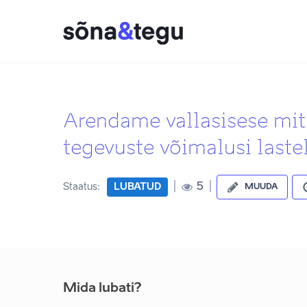
Arendame vallasisese mit
tegevuste võimalusi laste
|
|
5
Staatus:
LUBATUD
MUUDA
Mida lubati?