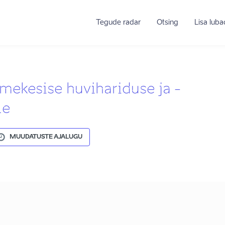
Tegude radar
Otsing
Lisa lub
mekesise huvihariduse ja -
le
MUUDATUSTE AJALUGU