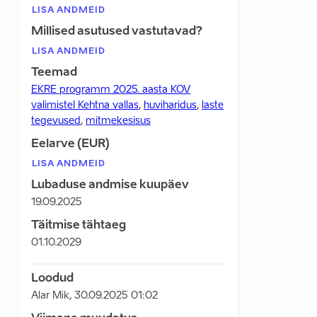
LISA ANDMEID
Millised asutused vastutavad?
LISA ANDMEID
Teemad
EKRE programm 2025. aasta KOV
valimistel Kehtna vallas
,
huviharidus
,
laste
tegevused
,
mitmekesisus
Eelarve (EUR)
LISA ANDMEID
Lubaduse andmise kuupäev
19.09.2025
Täitmise tähtaeg
01.10.2029
Loodud
Alar Mik
,
30.09.2025 01:02