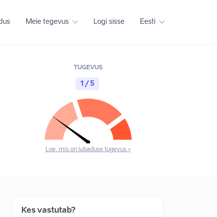
adus
Meie tegevus
Logi sisse
Eesti
TUGEVUS
1 / 5
Loe, mis on lubaduse tugevus >
Kes vastutab?