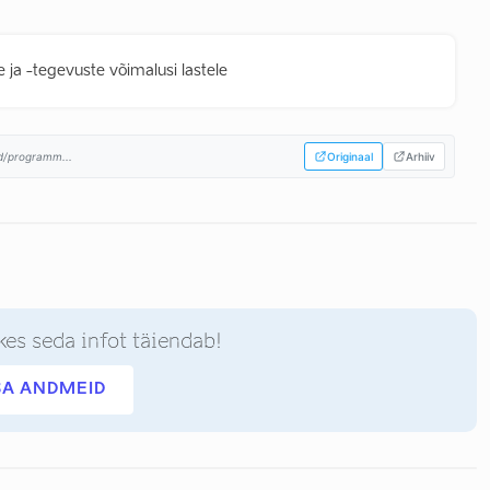
 ja -tegevuste võimalusi lastele
d/programm...
Originaal
Arhiiv
kes seda infot täiendab!
SA ANDMEID