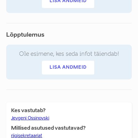
LISA ANDMEID
Lõpptulemus
Ole esimene, kes seda infot täiendab!
LISA ANDMEID
Kes vastutab?
Jevgeni Ossinovski
Millised asutused vastutavad?
riigisekretaariat