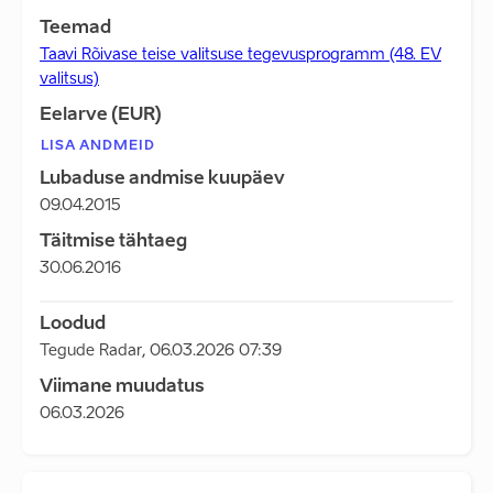
Teemad
Taavi Rõivase teise valitsuse tegevusprogramm (48. EV
valitsus)
Eelarve (EUR)
LISA ANDMEID
Lubaduse andmise kuupäev
09.04.2015
Täitmise tähtaeg
30.06.2016
Loodud
Tegude Radar
,
06.03.2026 07:39
Viimane muudatus
06.03.2026