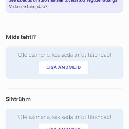
See lubadus oli automaatselt tuvastatud Tegude radariga
Mida see tähendab?
Mida tehti?
Ole esimene, kes seda infot täiendab!
LISA ANDMEID
Sihtrühm
Ole esimene, kes seda infot täiendab!