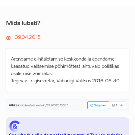
Mida lubati?
09.04.2015
Arendame e-hääletamise keskkonda ja edendame
kaasatud valitsemise põhimõttest lähtuvaid poliitikas
osalemise võimalusi.
Tegevus: riigisekretär, Vabariigi Valitsus 2016-06-30
Allikas:
riigiteataja.ee/akt/329052015001...
Originaal
Arhiiv