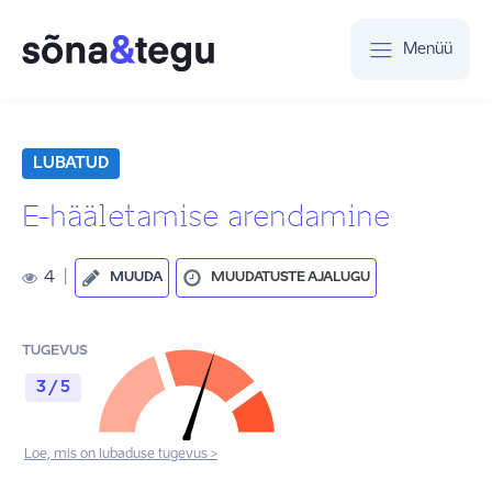
Menüü
LUBATUD
E-hääletamise arendamine
4
|
MUUDA
MUUDATUSTE AJALUGU
TUGEVUS
3 / 5
Loe, mis on lubaduse tugevus >