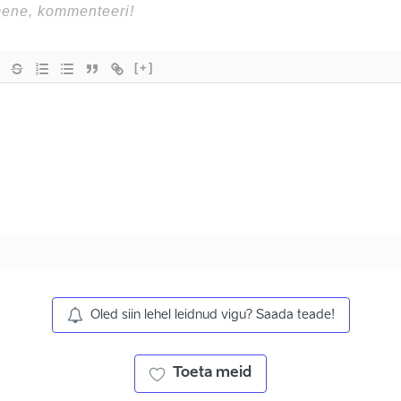
[+]
Oled siin lehel leidnud vigu? Saada teade!
Toeta meid