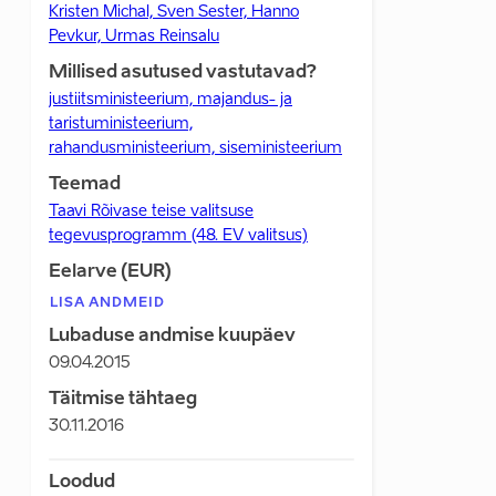
Kristen Michal, Sven Sester, Hanno
Pevkur, Urmas Reinsalu
Millised asutused vastutavad?
justiitsministeerium, majandus- ja
taristuministeerium,
rahandusministeerium, siseministeerium
Teemad
Taavi Rõivase teise valitsuse
tegevusprogramm (48. EV valitsus)
Eelarve (EUR)
LISA ANDMEID
Lubaduse andmise kuupäev
09.04.2015
Täitmise tähtaeg
30.11.2016
Loodud