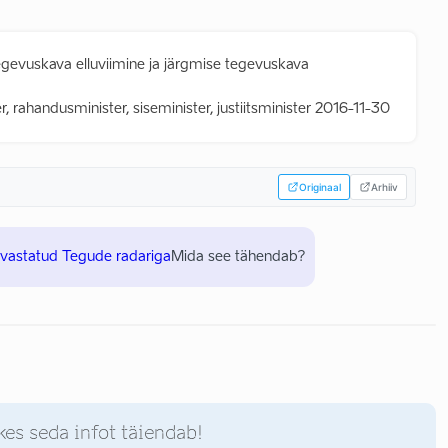
egevuskava elluviimine ja järgmise tegevuskava
, rahandusminister, siseminister, justiitsminister 2016-11-30
Originaal
Arhiiv
uvastatud Tegude radariga
Mida see tähendab?
kes seda infot täiendab!