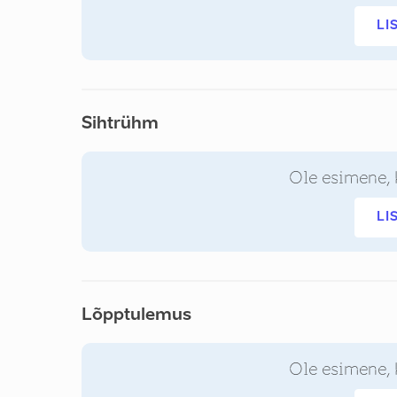
LI
Sihtrühm
Ole esimene, 
LI
Lõpptulemus
Ole esimene, 