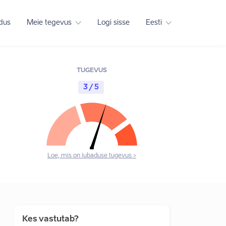
adus
Meie tegevus
Logi sisse
Eesti
TUGEVUS
3 / 5
Loe, mis on lubaduse tugevus >
Kes vastutab?