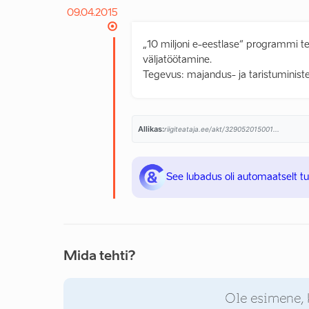
09.04.2015
„10 miljoni e-eestlase“ programmi t
väljatöötamine.
Tegevus: majandus- ja taristuminister
Allikas:
riigiteataja.ee/akt/329052015001...
See lubadus oli automaatselt t
Mida tehti?
Ole esimene, 