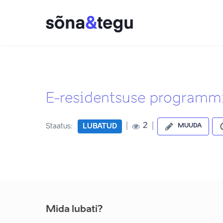
E-residentsuse programmi
|
|
2
Staatus:
LUBATUD
MUUDA
Mida lubati?