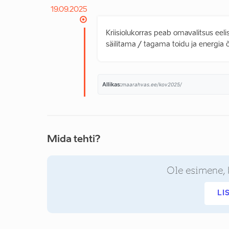
19.09.2025
Kriisiolukorras peab omavalitsus eel
säilitama / tagama toidu ja energia õ
Allikas:
maarahvas.ee/kov2025/
Mida tehti?
Ole esimene, 
LI