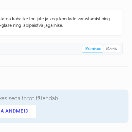
istama kohalike tootjate ja kogukondade varustamist ning
iglase ning läbipaistva jagamise.
Originaal
Arhiiv
kes seda infot täiendab!
SA ANDMEID