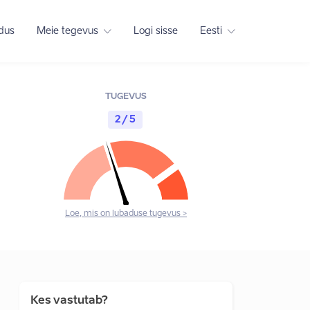
adus
Meie tegevus
Logi sisse
Eesti
TUGEVUS
2 / 5
Loe, mis on lubaduse tugevus >
Kes vastutab?