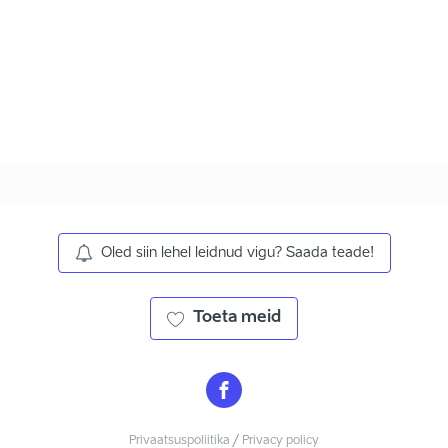
Oled siin lehel leidnud vigu? Saada teade!
Toeta meid
Privaatsuspoliitika / Privacy policy