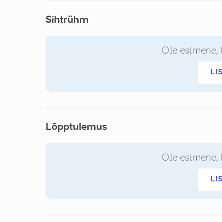
Sihtrühm
Ole esimene, 
LI
Lõpptulemus
Ole esimene, 
LI