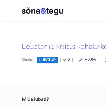
Eelistame kriisis kohalikk
|
|
2
Staatus:
LUBATUD
MUUDA
Mida lubati?