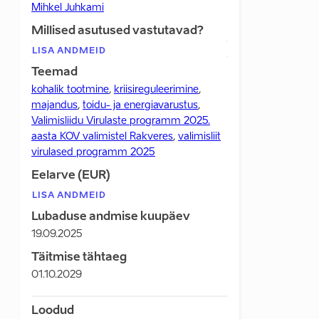
Mihkel Juhkami
Millised asutused vastutavad?
LISA ANDMEID
Teemad
kohalik tootmine
,
kriisireguleerimine
,
majandus
,
toidu- ja energiavarustus
,
Valimisliidu Virulaste programm 2025.
aasta KOV valimistel Rakveres
,
valimisliit
virulased programm 2025
Eelarve (EUR)
LISA ANDMEID
Lubaduse andmise kuupäev
19.09.2025
Täitmise tähtaeg
01.10.2029
Loodud