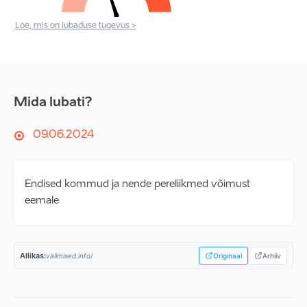
Loe, mis on lubaduse tugevus >
Mida lubati?
09.06.2024
Endised kommud ja nende pereliikmed võimust
eemale
Allikas:
valimised.info/
Originaal
Arhiiv