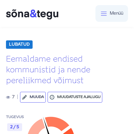
Menüü
LUBATUD
Eemaldame endised
kommunistid ja nende
pereliikmed võimust
7
|
MUUDA
MUUDATUSTE AJALUGU
TUGEVUS
2 / 5