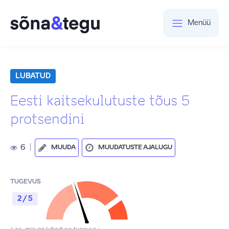
Menüü
LUBATUD
Eesti kaitsekulutuste tõus 5
protsendini
6
|
MUUDA
MUUDATUSTE AJALUGU
TUGEVUS
2 / 5