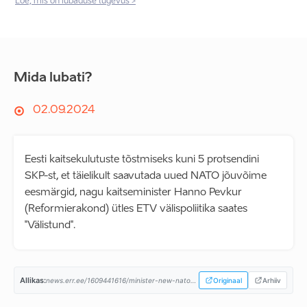
Loe, mis on lubaduse tugevus >
Mida lubati?
02.09.2024
Eesti kaitsekulutuste tõstmiseks kuni 5 protsendini
SKP-st, et täielikult saavutada uued NATO jõuvõime
eesmärgid, nagu kaitseminister Hanno Pevkur
(Reformierakond) ütles ETV välispoliitika saates
"Välistund".
Allikas:
news.err.ee/1609441616/minister-new-nato-plan-may-hike-estonia-s-defense-spending-to-5-percent...
Originaal
Arhiiv