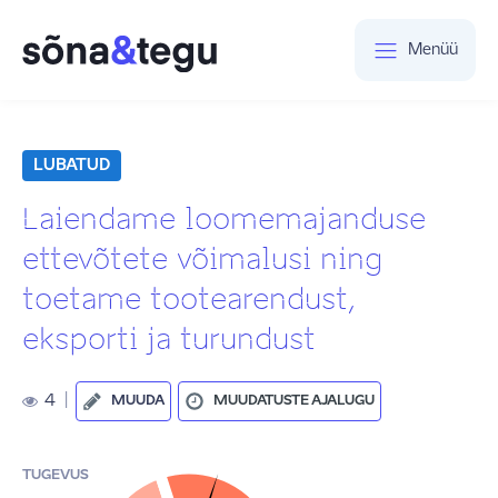
Menüü
LUBATUD
Laiendame loomemajanduse
ettevõtete võimalusi ning
toetame tootearendust,
eksporti ja turundust
4
|
MUUDA
MUUDATUSTE AJALUGU
TUGEVUS