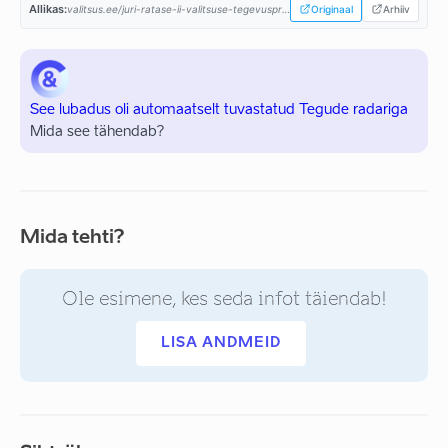
Allikas:
valitsus.ee/juri-ratase-ii-valitsuse-tegevusprogramm...
Originaal
Arhiiv
See lubadus oli automaatselt tuvastatud Tegude radariga
Mida see tähendab?
Mida tehti?
Ole esimene, kes seda infot täiendab!
LISA ANDMEID