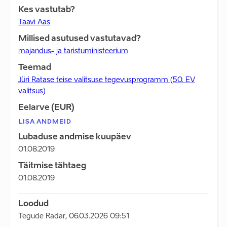
Kes vastutab?
Taavi Aas
Millised asutused vastutavad?
majandus- ja taristuministeerium
Teemad
Jüri Ratase teise valitsuse tegevusprogramm (50. EV
valitsus)
Eelarve (EUR)
LISA ANDMEID
Lubaduse andmise kuupäev
01.08.2019
Täitmise tähtaeg
01.08.2019
Loodud
Tegude Radar
,
06.03.2026 09:51