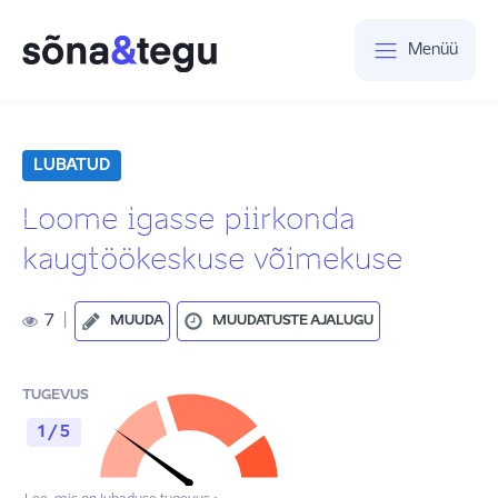
Menüü
LUBATUD
Loome igasse piirkonda
kaugtöökeskuse võimekuse
7
|
MUUDA
MUUDATUSTE AJALUGU
TUGEVUS
1 / 5