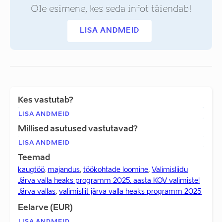
Ole esimene, kes seda infot täiendab!
LISA ANDMEID
Kes vastutab?
LISA ANDMEID
Millised asutused vastutavad?
LISA ANDMEID
Teemad
kaugtöö
,
majandus
,
töökohtade loomine
,
Valimisliidu
Järva valla heaks programm 2025. aasta KOV valimistel
Järva vallas
,
valimisliit järva valla heaks programm 2025
Eelarve (EUR)