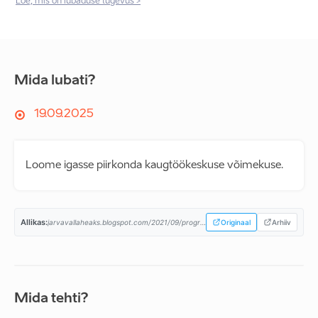
Loe, mis on lubaduse tugevus >
Mida lubati?
19.09.2025
Loome igasse piirkonda kaugtöökeskuse võimekuse.
Allikas:
jarvavallaheaks.blogspot.com/2021/09/programm-on-valmis.html...
Originaal
Arhiiv
Mida tehti?