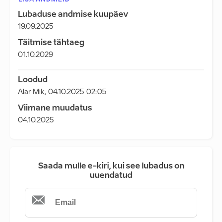
LISA ANDMEID
Lubaduse andmise kuupäev
19.09.2025
Täitmise tähtaeg
01.10.2029
Loodud
Alar Mik
,
04.10.2025 02:05
Viimane muudatus
04.10.2025
Saada mulle e-kiri, kui see lubadus on
uuendatud