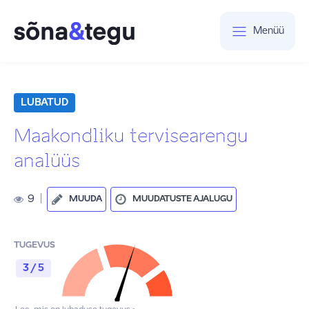
Menüü
LUBATUD
Maakondliku tervisearengu
analüüs
9
|
MUUDA
MUUDATUSTE AJALUGU
TUGEVUS
3 / 5