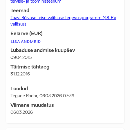
tervise- ja tööministeerium
Teemad
Taavi Rõivase teise valitsuse tegevusprogramm (48. EV
valitsus)
Eelarve (EUR)
LISA ANDMEID
Lubaduse andmise kuupäev
09.04.2015
Täitmise tähtaeg
31.12.2016
Loodud
Tegude Radar
,
06.03.2026 07:39
Viimane muudatus
06.03.2026