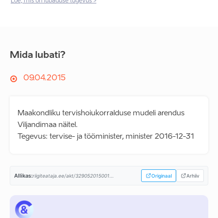
Loe, mis on lubaduse tugevus >
Mida lubati?
09.04.2015
Maakondliku tervishoiukorralduse mudeli arendus
Viljandimaa näitel.
Tegevus: tervise- ja tööminister, minister 2016-12-31
Allikas:
riigiteataja.ee/akt/329052015001...
Originaal
Arhiiv