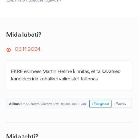
Loe, mis on lubaduse tugevus >
Mida lubati?
03.11.2024
EKRE esimees Martin Helme kinnitas, et ta kavatseb
kandideerida kohalikel valimistel Tallinnas.
Allikas:
err.ee/1609509826/martin-helme-sonul-kandideerib-ta-kohalikel-valimistel-tallinnas...
Originaal
Arhiiv
Mida tehti?