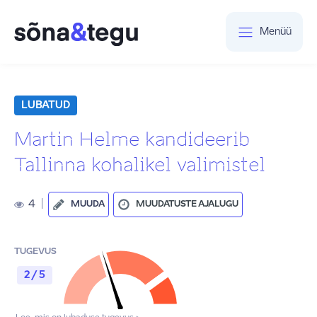
Menüü
LUBATUD
Martin Helme kandideerib
Tallinna kohalikel valimistel
4
|
MUUDA
MUUDATUSTE AJALUGU
TUGEVUS
2 / 5