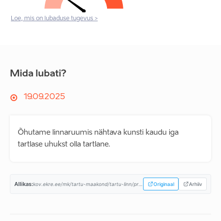
Loe, mis on lubaduse tugevus >
Mida lubati?
19.09.2025
Õhutame linnaruumis nähtava kunsti kaudu iga
tartlase uhukst olla tartlane.
Allikas:
kov.ekre.ee/mk/tartu-maakond/tartu-linn/programm...
Originaal
Arhiiv