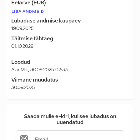
Eelarve (EUR)
LISA ANDMEID
Lubaduse andmise kuupäev
19.09.2025
Täitmise tähtaeg
01.10.2029
Loodud
Alar Mik
,
30.09.2025 02:33
Viimane muudatus
30.09.2025
Saada mulle e-kiri, kui see lubadus on
uuendatud