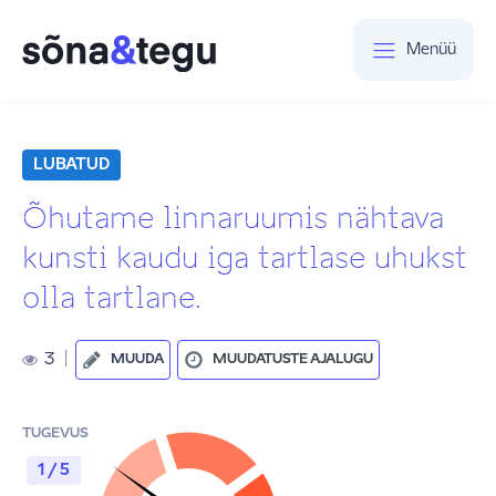
Menüü
LUBATUD
Õhutame linnaruumis nähtava
kunsti kaudu iga tartlase uhukst
olla tartlane.
3
|
MUUDA
MUUDATUSTE AJALUGU
TUGEVUS
1 / 5