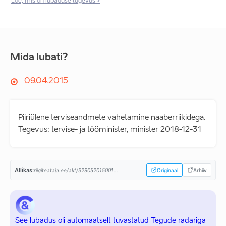
Loe, mis on lubaduse tugevus >
Mida lubati?
09.04.2015
Piiriülene terviseandmete vahetamine naaberriikidega.
Tegevus: tervise- ja tööminister, minister 2018-12-31
Allikas:
riigiteataja.ee/akt/329052015001...
Originaal
Arhiiv
See lubadus oli automaatselt tuvastatud Tegude radariga