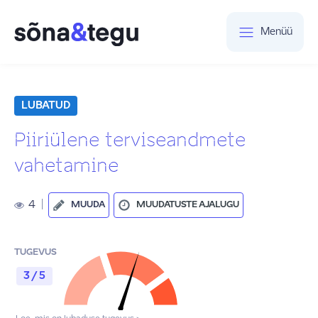
Menüü
LUBATUD
Piiriülene terviseandmete
vahetamine
4
|
MUUDA
MUUDATUSTE AJALUGU
TUGEVUS
3 / 5