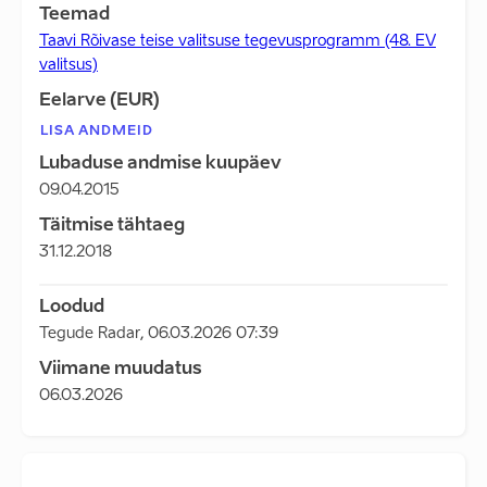
Teemad
Taavi Rõivase teise valitsuse tegevusprogramm (48. EV
valitsus)
Eelarve (EUR)
LISA ANDMEID
Lubaduse andmise kuupäev
09.04.2015
Täitmise tähtaeg
31.12.2018
Loodud
Tegude Radar
,
06.03.2026 07:39
Viimane muudatus
06.03.2026