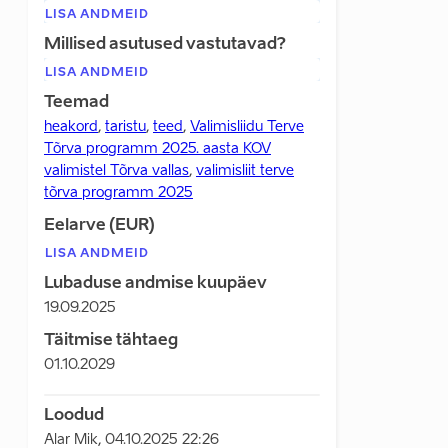
LISA ANDMEID
Millised asutused vastutavad?
LISA ANDMEID
Teemad
heakord
,
taristu
,
teed
,
Valimisliidu Terve
Tõrva programm 2025. aasta KOV
valimistel Tõrva vallas
,
valimisliit terve
tõrva programm 2025
Eelarve (EUR)
LISA ANDMEID
Lubaduse andmise kuupäev
19.09.2025
Täitmise tähtaeg
01.10.2029
Loodud
Alar Mik
,
04.10.2025 22:26