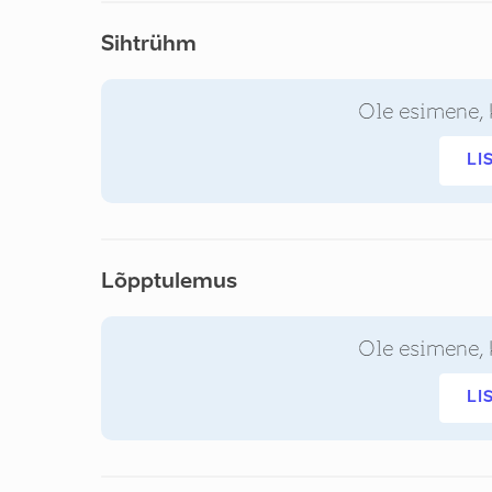
Sihtrühm
Ole esimene, 
LI
Lõpptulemus
Ole esimene, 
LI