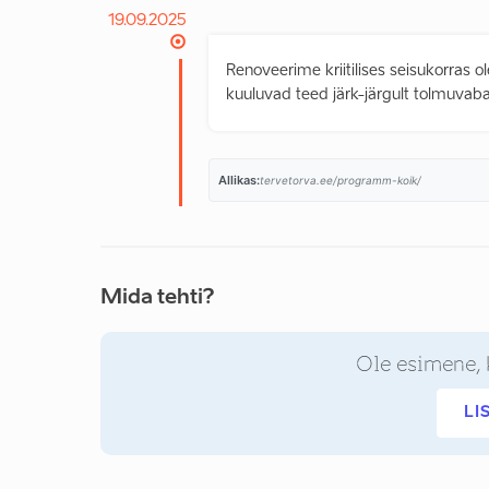
19.09.2025
Renoveerime kriitilises seisukorras 
kuuluvad teed järk-järgult tolmuvab
Allikas:
tervetorva.ee/programm-koik/
Mida tehti?
Ole esimene, 
LI