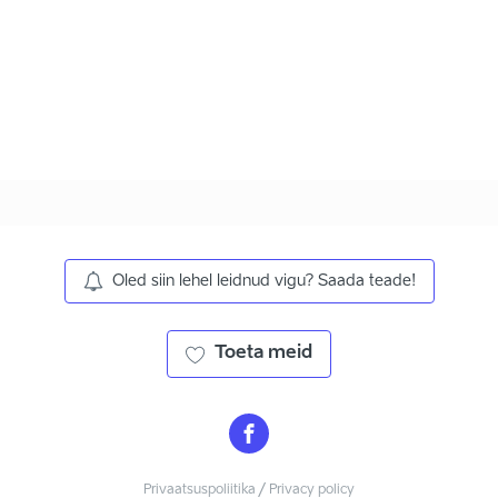
Oled siin lehel leidnud vigu? Saada teade!
Toeta meid
Privaatsuspoliitika / Privacy policy