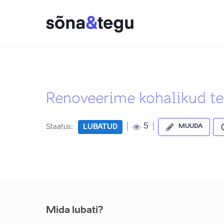
Renoveerime kohalikud te
|
|
5
Staatus:
LUBATUD
MUUDA
Mida lubati?