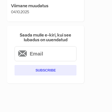
Viimane muudatus
04.10.2025
Saada mulle e-kiri, kui see
lubadus on uuendatud
SUBSCRIBE