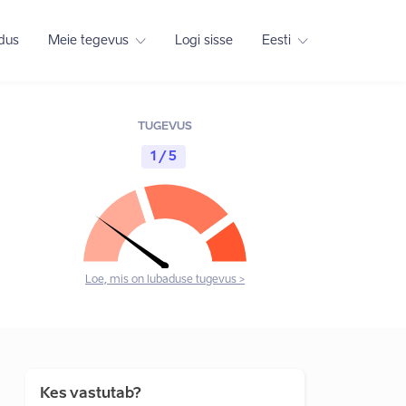
adus
Meie tegevus
Logi sisse
Eesti
TUGEVUS
1 / 5
Loe, mis on lubaduse tugevus >
Kes vastutab?