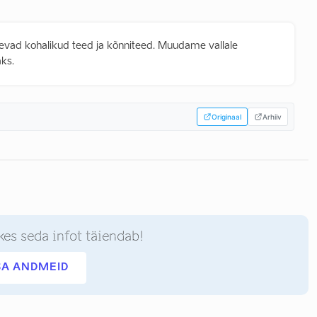
olevad kohalikud teed ja kõnniteed. Muudame vallale
aks.
Originaal
Arhiiv
kes seda infot täiendab!
SA ANDMEID