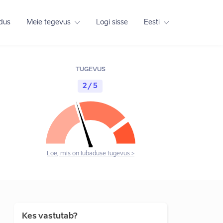
adus
Meie tegevus
Logi sisse
Eesti
TUGEVUS
2 / 5
Loe, mis on lubaduse tugevus >
Kes vastutab?