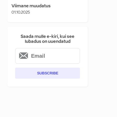
Viimane muudatus
01.10.2025
Saada mulle e-kiri, kui see
lubadus on uuendatud
SUBSCRIBE