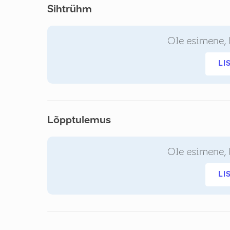
Sihtrühm
Ole esimene, 
LI
Lõpptulemus
Ole esimene, 
LI