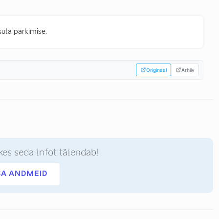
asuta parkimise.
Originaal
Arhiiv
kes seda infot täiendab!
SA ANDMEID