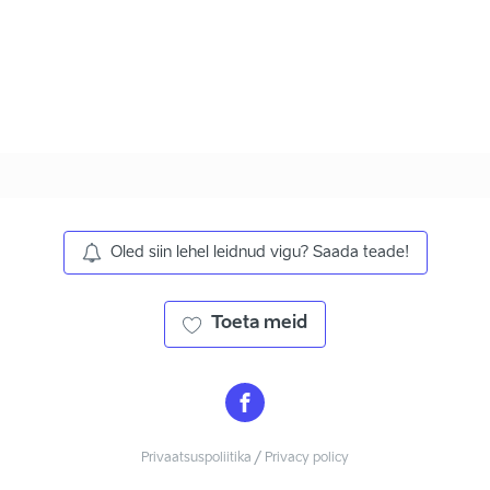
Oled siin lehel leidnud vigu? Saada teade!
Toeta meid
Privaatsuspoliitika / Privacy policy