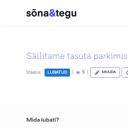
Säilitame tasuta parkimis
|
|
5
Staatus:
LUBATUD
MUUDA
Mida lubati?