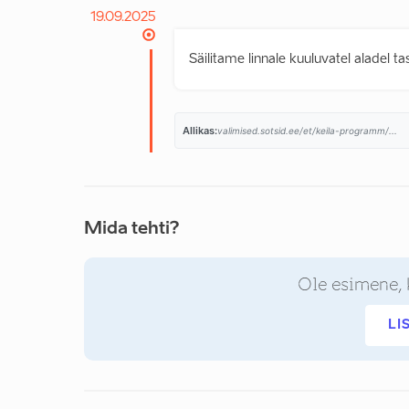
19.09.2025
Säilitame linnale kuuluvatel aladel t
Allikas:
valimised.sotsid.ee/et/keila-programm/...
Mida tehti?
Ole esimene, 
LI