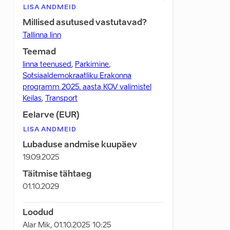
LISA ANDMEID
Millised asutused vastutavad?
Tallinna linn
Teemad
linna teenused
,
Parkimine
,
Sotsiaaldemokraatliku Erakonna
programm 2025. aasta KOV valimistel
Keilas
,
Transport
Eelarve (EUR)
LISA ANDMEID
Lubaduse andmise kuupäev
19.09.2025
Täitmise tähtaeg
01.10.2029
Loodud
Alar Mik
,
01.10.2025 10:25