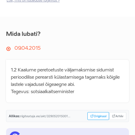
Loe, mis on lubaduse tugevus >
Mida lubati?
09.04.2015
1.2 Kaalume peretoetuste väljamaksmise sidumist
perioodilise perearsti külastamisega tagamaks kõigile
lastele vajadusel õigeaegne abi.
Tegevus: sotsiaalkaitseminister
Allikas:
riigiteataja.ee/akt/329052015001...
Originaal
Arhiiv