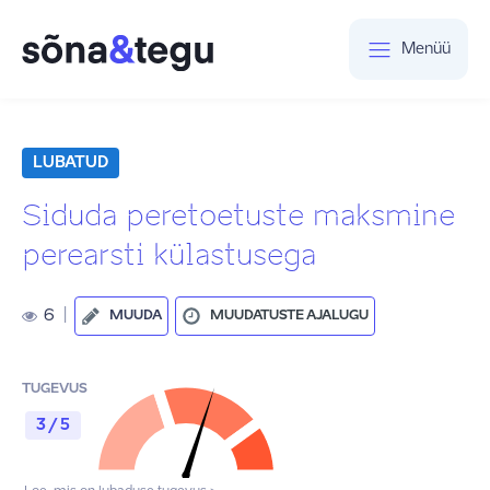
Menüü
LUBATUD
Siduda peretoetuste maksmine
perearsti külastusega
6
|
MUUDA
MUUDATUSTE AJALUGU
TUGEVUS
3 / 5