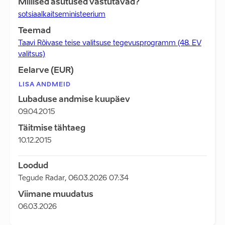
Millised asutused vastutavad?
sotsiaalkaitseministeerium
Teemad
Taavi Rõivase teise valitsuse tegevusprogramm (48. EV
valitsus)
Eelarve (EUR)
LISA ANDMEID
Lubaduse andmise kuupäev
09.04.2015
Täitmise tähtaeg
10.12.2015
Loodud
Tegude Radar
,
06.03.2026 07:34
Viimane muudatus
06.03.2026