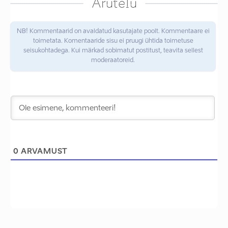
Arutelu
NB! Kommentaarid on avaldatud kasutajate poolt. Kommentaare ei
toimetata. Komentaaride sisu ei pruugi ühtida toimetuse
seisukohtadega. Kui märkad sobimatut postitust, teavita sellest
moderaatoreid.
0
ARVAMUST