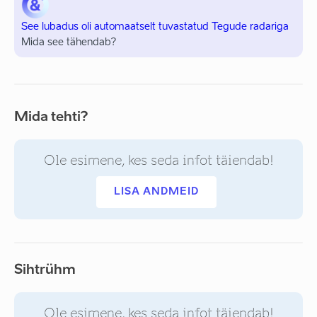
See lubadus oli automaatselt tuvastatud Tegude radariga
Mida see tähendab?
Mida tehti?
Ole esimene, kes seda infot täiendab!
LISA ANDMEID
Sihtrühm
Ole esimene, kes seda infot täiendab!