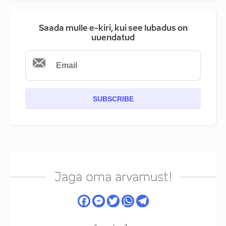
Saada mulle e-kiri, kui see lubadus on
uuendatud
SUBSCRIBE
Jaga oma arvamust!